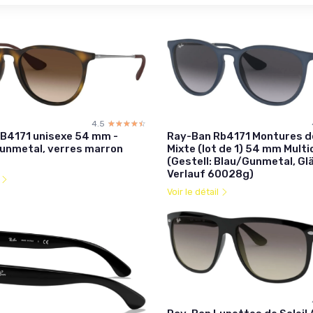
4.5
☆☆☆☆☆
★★★★★
B4171 unisexe 54 mm -
Ray-Ban Rb4171 Montures d
nmetal, verres marron
Mixte (lot de 1) 54 mm Multi
(Gestell: Blau/Gunmetal, Gl
Verlauf 60028g)
l
Voir le détail