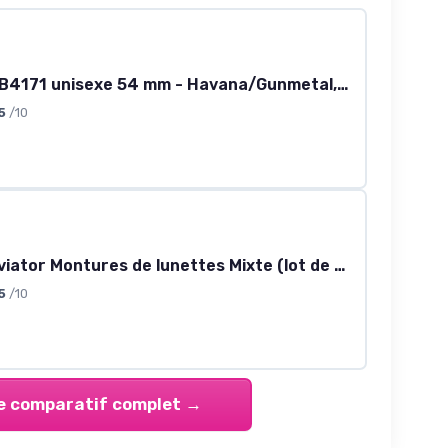
Ray-Ban RB4171 unisexe 54 mm - Havana/Gunmetal, verres marron dégradé
5
/10
Ray-Ban Aviator Montures de lunettes Mixte (lot de 1) 58 mm Gold/Crystal Gradient Light Blue
5
/10
le comparatif complet →