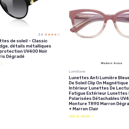
3.9
☆☆☆☆☆
★★★★★
ttes de soleil – Classic
dge, détails métalliques
 protection UV400 Noir
Gris Dégradé
l
LumiSyne
Lunettes Anti Lumière Bleu
De Soleil Clip On Magnétiq
Intérieur Lunettes De Lectu
Fatigue Extérieur Lunettes 
Polarisées Détachables UV
Monture TR90 Marron Dégra
+ Marron Clair
Voir le détail