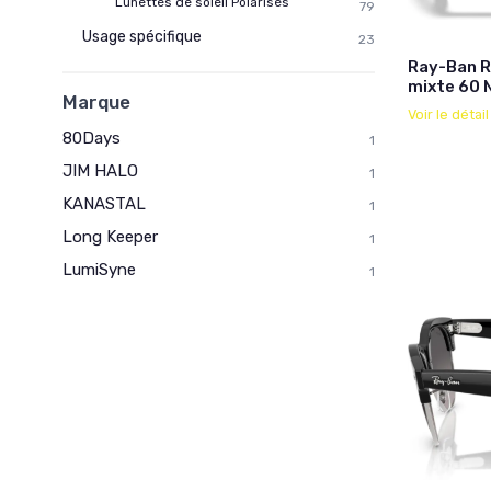
Lunettes de soleil Polarisés
79
Usage spécifique
23
Ray-Ban R
mixte 60 
Marque
Voir le détai
80Days
1
JIM HALO
1
KANASTAL
1
Long Keeper
1
LumiSyne
1