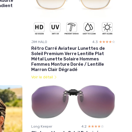
Adulte
adient
JIM HALO
4.3
☆☆☆☆☆
★★★★★
Rétro Carré Aviateur Lunettes de
Soleil Premium Verre Lentille Plat
Métal Lunette Solaire Hommes
Femmes Monture Dorée / Lentille
Marron Clair Dégradé
Voir le détail
Long Keeper
4.2
☆☆☆☆☆
★★★★★