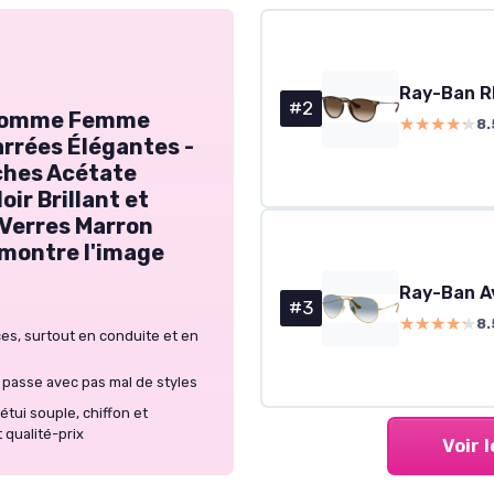
#2
l Homme Femme
★★★★★
★★★★★
8.
rrées Élégantes -
hes Acétate
ir Brillant et
 Verres Marron
montre l'image
#3
★★★★★
★★★★★
8.
ces, surtout en conduite et en
 passe avec pas mal de styles
étui souple, chiffon et
 qualité-prix
Voir 