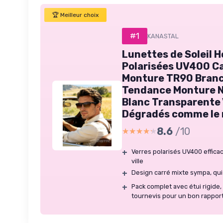
🏆 Meilleur choix
#1
KANASTAL
Lunettes de Solei
Polarisées UV400 Ca
Monture TR90 Branc
Tendance Monture No
Blanc Transparente
Dégradés comme le 
8.6
/10
★★★★★
★★★★★
+
Verres polarisés UV400 effica
ville
+
Design carré mixte sympa, qui
+
Pack complet avec étui rigide, 
tournevis pour un bon rapport