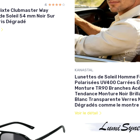
4
☆☆☆☆☆
★★★★★
ixte Clubmaster Way
de Soleil 54 mm Noir Sur
is Dégradé
l
KANASTAL
Lunettes de Soleil Homme
Polarisées UV400 Carrées É
Monture TR90 Branches Ac
Tendance Monture Noir Brill
Blanc Transparente Verres 
Dégradés comme le montre 
Voir le détail