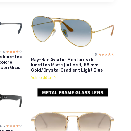
4.5
☆☆☆☆☆
★★★★★
4.5
☆☆☆☆☆
★★★★★
e lunettes
Ray-Ban Aviator Montures de
colore
lunettes Mixte (lot de 1) 58 mm
äser: Grau
Gold/Crystal Gradient Light Blue
Voir le détail
4.3
☆☆☆☆☆
★★★★★