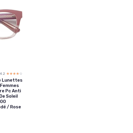
4.2
☆☆☆☆☆
★★★★★
e Lunettes
ue Femmes
re Pc Anti
De Soleil
400
dé / Rose