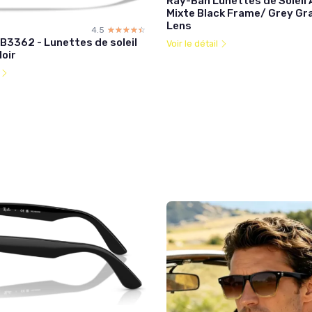
Ray-Ban Lunettes de Soleil 
Mixte Black Frame/ Grey Gr
Lens
4.5
☆☆☆☆☆
★★★★★
B3362 - Lunettes de soleil
Voir le détail
Noir
l