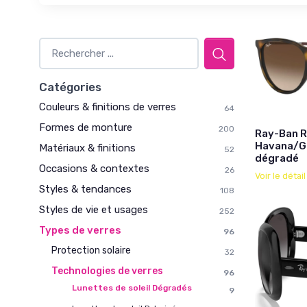
Catégories
Couleurs & finitions de verres
64
Formes de monture
200
Ray-Ban R
Havana/Gu
Matériaux & finitions
52
dégradé
Occasions & contextes
26
Voir le détai
Styles & tendances
108
Styles de vie et usages
252
Types de verres
96
Protection solaire
32
Technologies de verres
96
Lunettes de soleil Dégradés
9