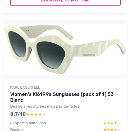
Lire le test produit complet
KARL LAGERFELD
Women's Kl6199s Sunglasses (pack of 1) 53
Blanc
Des solaires stylées mais pas parfaites
8.7/10
★★★★★
★★★★★
Rapport qualité-prix
★★★★★
★★★★★
Design
★★★★★
★★★★★