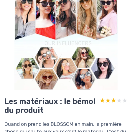
Les matériaux : le bémol
★★★★★
★★★★★
du produit
Quand on prend les BLOSSOM en main, la première
chose qui saute aux yeux c'est le matériau. C'est du