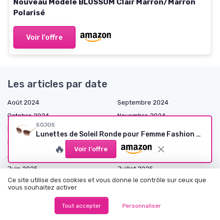
Nouveau Modèle BLOSSOM Clair Marron/Marron
Polarisé
Voir l'offre
Les articles par date
Août 2024
Septembre 2024
Octobre 2024
Novembre 2024
SOJOS
Décembre 2024
Janvier 2025
Lunettes de Soleil Ronde pour Femme Fashion Nouveau Modèle BLOSSOM Clair Marron/Marron Polarisé
Février 2025
Mars 2025
🔥
Voir l'offre
Avril 2025
Mai 2025
Juin 2025
Juillet 2025
Ce site utilise des cookies et vous donne le contrôle sur ceux que
Août 2025
Septembre 2025
vous souhaitez activer
Octobre 2025
Novembre 2025
Tout accepter
Personnaliser
Décembre 2025
Janvier 2026