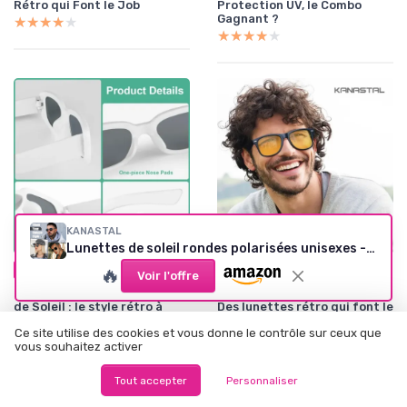
Rétro qui Font le Job
Protection UV, le Combo
Gagnant ?
★★★★★
★★★★★
★★★★★
★★★★★
KANASTAL
Lunettes de soleil rondes polarisées unisexes - Noir
•
•
02/02/2026
02/02/2026
🔥
Test Produit
Test Produit
Voir l'offre
Test Ainiv Vintage Lunettes
Test Lunettes KANASTAL :
de Soleil : le style rétro à
Des lunettes rétro qui font le
petit prix
job
Ce site utilise des cookies et vous donne le contrôle sur ceux que
★★★★★
★★★★★
★★★★★
★★★★★
vous souhaitez activer
Tout accepter
Personnaliser