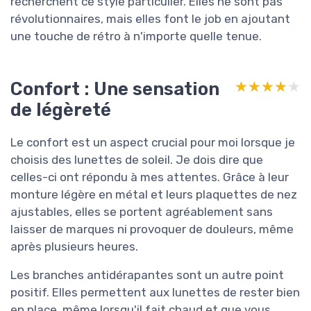
recherchent ce style particulier. Elles ne sont pas
révolutionnaires, mais elles font le job en ajoutant
une touche de rétro à n'importe quelle tenue.
Confort : Une sensation
★★★★★
★★★★★
de légèreté
Le confort est un aspect crucial pour moi lorsque je
choisis des lunettes de soleil. Je dois dire que
celles-ci ont répondu à mes attentes. Grâce à leur
monture légère en métal et leurs plaquettes de nez
ajustables, elles se portent agréablement sans
laisser de marques ni provoquer de douleurs, même
après plusieurs heures.
Les branches antidérapantes sont un autre point
positif. Elles permettent aux lunettes de rester bien
en place, même lorsqu'il fait chaud et que vous