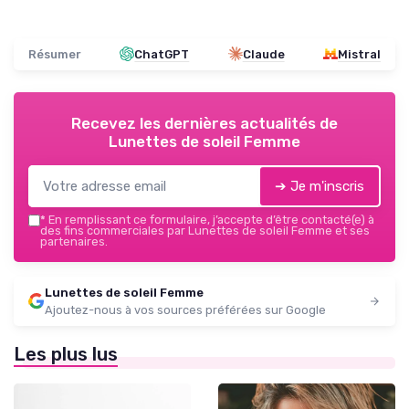
Résumer
ChatGPT
Claude
Mistral
Recevez les dernières actualités de
Lunettes de soleil Femme
➔ Je m'inscris
*
En remplissant ce formulaire, j’accepte d’être contacté(e) à
des fins commerciales par Lunettes de soleil Femme et ses
partenaires.
Lunettes de soleil Femme
Ajoutez-nous à vos sources préférées sur Google
Les plus lus