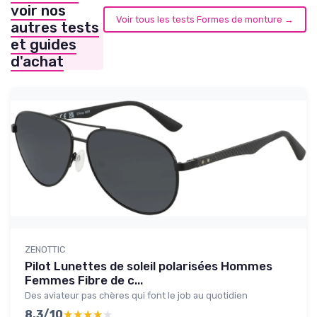
voir nos
Voir tous les tests Formes de monture →
autres tests
et guides
d'achat
ZENOTTIC
Pilot Lunettes de soleil polarisées Hommes
Femmes Fibre de c...
Des aviateur pas chères qui font le job au quotidien
8.3/10
★★★★★
★★★★★