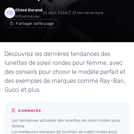
Chloé Durand
23 août 2024
21 min de lecture
Influenceuse
Partager cette page
Découvrez les dernières tendances des
lunettes de soleil rondes pour femme, avec
des conseils pour choisir le modèle parfait et
des exemples de marques comme Ray-Ban,
Gucci et plus.
SOMMAIRE
Les tendances actuelles des lunettes de soleil rondes pour
femme
Les meilleures marques de lunettes de soleil rondes pour