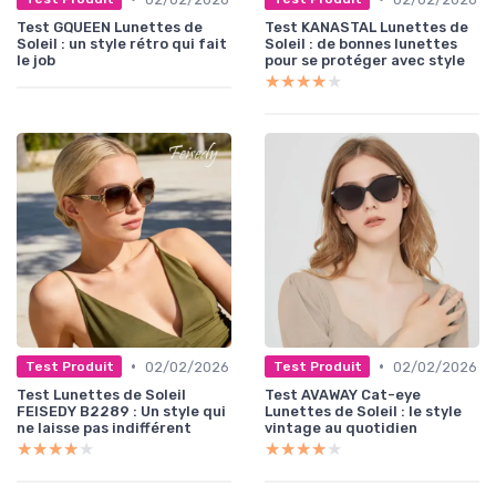
Test GQUEEN Lunettes de
Test KANASTAL Lunettes de
Soleil : un style rétro qui fait
Soleil : de bonnes lunettes
le job
pour se protéger avec style
★★★★★
★★★★★
•
•
02/02/2026
02/02/2026
Test Produit
Test Produit
Test Lunettes de Soleil
Test AVAWAY Cat-eye
FEISEDY B2289 : Un style qui
Lunettes de Soleil : le style
ne laisse pas indifférent
vintage au quotidien
★★★★★
★★★★★
★★★★★
★★★★★