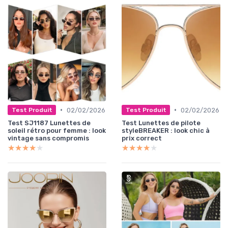
•
•
02/02/2026
02/02/2026
Test Produit
Test Produit
Test SJ1187 Lunettes de
Test Lunettes de pilote
soleil rétro pour femme : look
styleBREAKER : look chic à
vintage sans compromis
prix correct
★★★★★
★★★★★
★★★★★
★★★★★