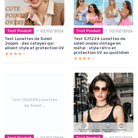
•
•
02/02/2026
02/02/2026
Test Produit
Test Produit
Test Lunettes de Soleil
Test SJ1224 Lunettes de
Joopin : des cateyes qui
soleil ovales vintage en
allient style et protection UV
métal : style rétro et
protection UV au quotidien
★★★★★
★★★★★
★★★★★
★★★★★
Test GQUEEN Lunettes
de Soleil...
•
•
02/02/2026
02/02/2026
Test Produit
Test Produit