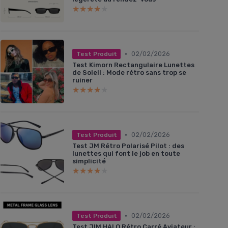
★★★★★
★★★★★
•
02/02/2026
Test Produit
Test Kimorn Rectangulaire Lunettes
de Soleil : Mode rétro sans trop se
ruiner
★★★★★
★★★★★
•
02/02/2026
Test Produit
Test JM Rétro Polarisé Pilot : des
lunettes qui font le job en toute
simplicité
★★★★★
★★★★★
•
02/02/2026
Test Produit
Test JIM HALO Rétro Carré Aviateur :