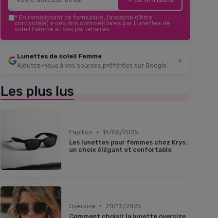
*
En remplissant ce formulaire, j’accepte d’être
contacté(e) à des fins commerciales par Lunettes de
soleil Femme et ses partenaires.
Lunettes de soleil Femme
Ajoutez-nous à vos sources préférées sur Google
Les plus lus
•
Papillon
16/06/2025
Les lunettes pour femmes chez Krys :
un choix élégant et confortable
•
Oversize
20/12/2025
Comment choisir la lunette oversize