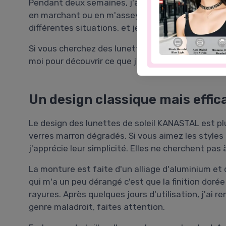
Pendant deux semaines, j'ai porté ces lunettes q
en marchant ou en m'asseyant sur la terrasse d'un
différentes situations, et je vais vous dire ce qu
Si vous cherchez des lunettes de soleil qui ne vou
moi pour découvrir ce que j'ai pensé des lunett
Un design classique mais effic
Le design des lunettes de soleil KANASTAL est p
verres marron dégradés. Si vous aimez les styles r
j'apprécie leur simplicité. Elles ne cherchent pas
La monture est faite d'un alliage d'aluminium et 
qui m'a un peu dérangé c'est que la finition doré
rayures. Après quelques jours d'utilisation, j'ai
genre maladroit, faites attention.