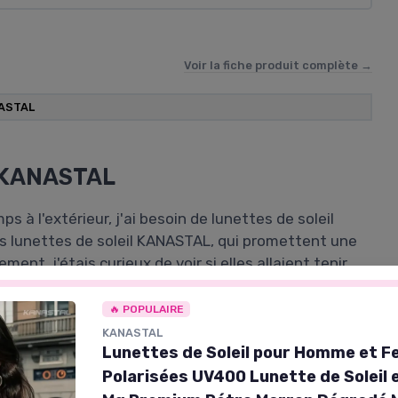
Voir la fiche produit complète →
ASTAL
s KANASTAL
à l'extérieur, j'ai besoin de lunettes de soleil
les lunettes de soleil KANASTAL, qui promettent une
nt, j'étais curieux de voir si elles allaient tenir
🔥 POPULAIRE
s. Elles sont livrées avec un étui, un chiffon de
KANASTAL
ion. C'est le genre de petits extras qui donnent
Lunettes de Soleil pour Homme et 
Polarisées UV400 Lunette de Soleil e