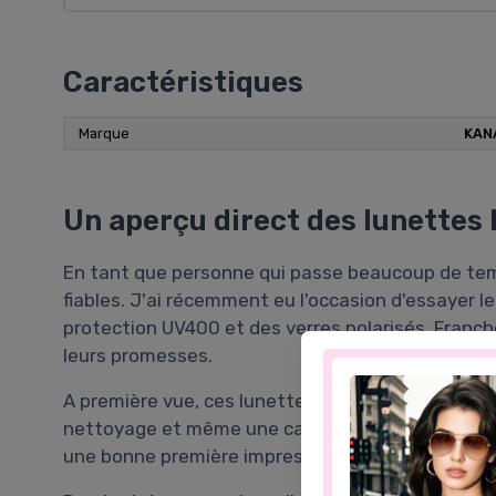
Caractéristiques
Marque
KAN
Un aperçu direct des lunette
En tant que personne qui passe beaucoup de temps 
fiables. J'ai récemment eu l'occasion d'essayer 
protection UV400 et des verres polarisés. Francheme
leurs promesses.
A première vue, ces lunettes semblent bien conçue
nettoyage et même une carte de test de polarisat
une bonne première impression.