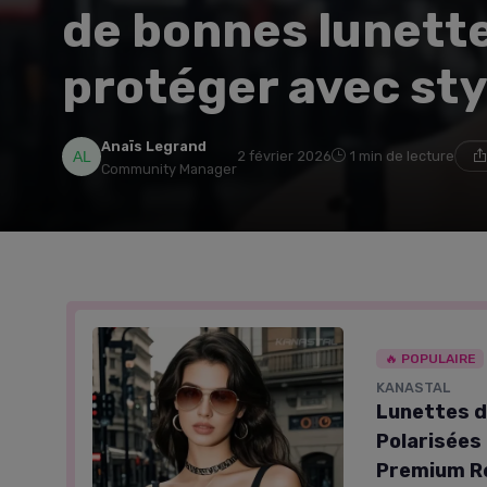
de bonnes lunette
protéger avec sty
Anaïs Legrand
2 février 2026
1 min de lecture
Community Manager
🔥 POPULAIRE
KANASTAL
Lunettes d
Polarisées 
Premium R