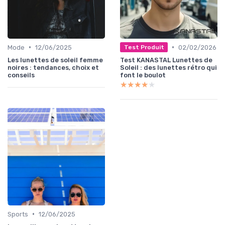
•
•
Mode
12/06/2025
02/02/2026
Test Produit
Les lunettes de soleil femme
Test KANASTAL Lunettes de
noires : tendances, choix et
Soleil : des lunettes rétro qui
conseils
font le boulot
★★★★★
★★★★★
•
Sports
12/06/2025