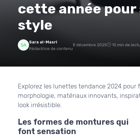
cette année pour 
style
Sara al-Masri
8 décembre 2025
10 min de lect
Rédactrice de contenu
Explorez les lunettes tendance 2024 pour f
morphologie, matériaux innovants, inspira
look irrésistible.
Les formes de montures qui
font sensation