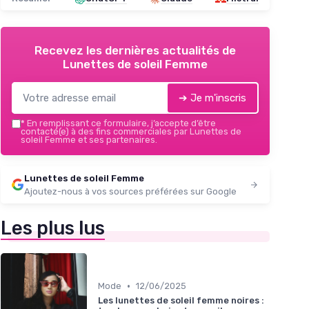
Recevez les dernières actualités de
Lunettes de soleil Femme
➔ Je m'inscris
*
En remplissant ce formulaire, j’accepte d’être
contacté(e) à des fins commerciales par Lunettes de
soleil Femme et ses partenaires.
Lunettes de soleil Femme
Ajoutez-nous à vos sources préférées sur Google
Les plus lus
•
Mode
12/06/2025
Les lunettes de soleil femme noires :