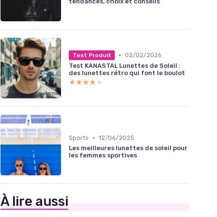
tendances, choix et conseils
•
02/02/2026
Test Produit
Test KANASTAL Lunettes de Soleil :
des lunettes rétro qui font le boulot
★★★★★
★★★★★
•
Sports
12/06/2025
Les meilleures lunettes de soleil pour
les femmes sportives
À lire aussi