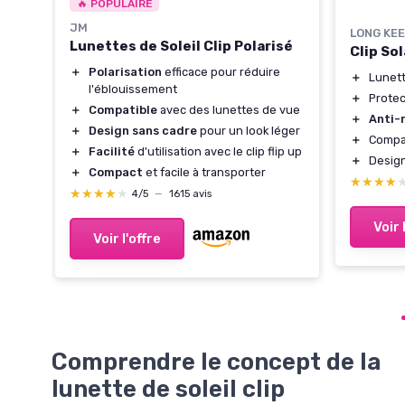
🔥 POPULAIRE
JM
LONG KE
Lunettes de Soleil Clip Polarisé
Clip So
＋
Polarisation
efficace pour réduire
＋
Lunett
l'éblouissement
＋
Prote
＋
Compatible
avec des lunettes de vue
＋
Anti-r
＋
Design sans cadre
pour un look léger
＋
Compat
ble
＋
Facilité
d'utilisation avec le clip flip up
＋
Desig
＋
Compact
et facile à transporter
★★★★
★★★★
★★★★★
★★★★★
4/5
—
1615 avis
Voir 
Voir l'offre
Comprendre le concept de la
lunette de soleil clip