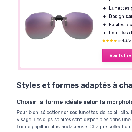
＋
Lunettes
＋
Design
sa
＋
Faciles à
c
＋
Lentilles
d
★★★★★
★★★★★
4,2/5
Voir l'offre
Styles et formes adaptés à ch
Choisir la forme idéale selon la morphol
Pour bien sélectionner ses lunettes de soleil clip
visage. Les clips solaires sont disponibles dans une
forme papillon plus audacieuse. Chaque collection 