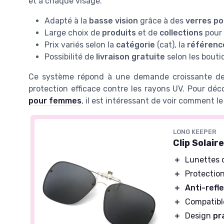
et à chaque visage.
Adapté à la
basse vision
grâce à des
verres po
Large choix de
produits
et de
collections
pour 
Prix variés selon la
catégorie
(cat), la
référenc
Possibilité de
livraison gratuite
selon les bouti
Ce système répond à une demande croissante de p
protection efficace contre les rayons UV. Pour déc
pour femmes
, il est intéressant de voir comment l
LONG KEEPER
Clip Solair
＋
Lunettes d
＋
Protectio
＋
Anti-refl
＋
Compatibl
＋
Design
pr