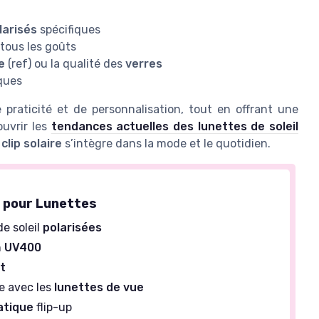
larisés
spécifiques
tous les goûts
e
(ref) ou la qualité des
verres
ques
raticité et de personnalisation, tout en offrant une
ouvrir les
tendances actuelles des lunettes de soleil
e
clip solaire
s’intègre dans la mode et le quotidien.
e pour Lunettes
e soleil
polarisées
n
UV400
et
e avec les
lunettes de vue
atique
flip-up