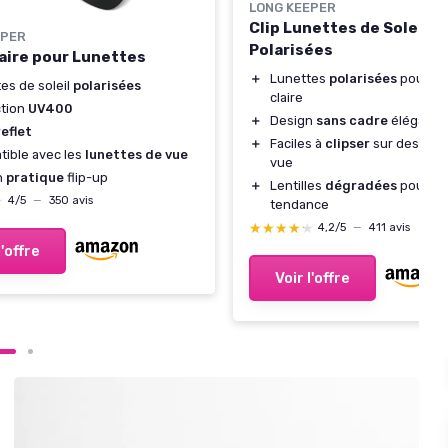
LONG KEEPER
Clip Lunettes de Soleil
EPER
Polarisées
laire pour Lunettes
＋
Lunettes
polarisées
pour un
es de soleil
polarisées
claire
ction
UV400
＋
Design
sans cadre
élégant
eflet
＋
Faciles à
clipser
sur des lune
ible avec les
lunettes de vue
vue
n
pratique
flip-up
＋
Lentilles
dégradées
pour un
★
★
4/5
—
350 avis
tendance
★★★★★
★★★★★
4,2/5
—
411 avis
l'offre
Voir l'offre