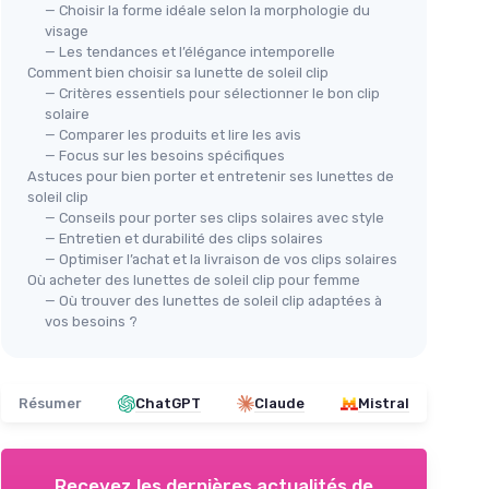
🔥
— Choisir la forme idéale selon la morphologie du
visage
JM
Clip Lunettes de Soleil
— Les tendances et l’élégance intemporelle
Lun
Polarisées
Comment bien choisir sa lunette de soleil clip
e vision
＋
— Critères essentiels pour sélectionner le bon clip
＋
Polarisées
pour une vision claire
solaire
＋
Anti-UV
pour protéger les yeux
＋
— Comparer les produits et lire les avis
＋
Relevables
pour un usage flexible
— Focus sur les besoins spécifiques
ttes de
＋
Astuces pour bien porter et entretenir ses lunettes de
＋
Ultra léger
pour un port confortable
＋
soleil clip
 look
＋
Anti-reflets
pour éviter
＋
— Conseils pour porter ses clips solaires avec style
l'éblouissement
★★
★★
— Entretien et durabilité des clips solaires
— Optimiser l’achat et la livraison de vos clips solaires
Voir l'offre
Où acheter des lunettes de soleil clip pour femme
— Où trouver des lunettes de soleil clip adaptées à
vos besoins ?
Résumer
ChatGPT
Claude
Mistral
Recevez les dernières actualités de