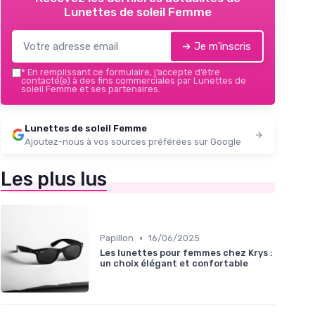
Lunettes de soleil Femme
➔ Je m'inscris
*
En remplissant ce formulaire, j’accepte d’être
contacté(e) à des fins commerciales par Lunettes de
soleil Femme et ses partenaires.
Lunettes de soleil Femme
Ajoutez-nous à vos sources préférées sur Google
Les plus lus
•
Papillon
16/06/2025
Les lunettes pour femmes chez Krys :
un choix élégant et confortable