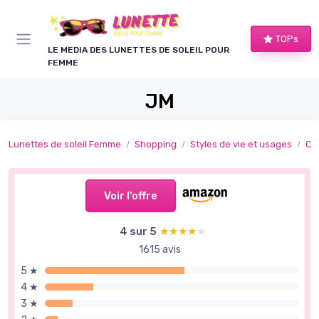
Panneau de gestion des cookies
TOPs
LE MEDIA DES LUNETTES DE SOLEIL POUR
FEMME
JM
Lunettes de soleil Femme
Shopping
Styles de vie et usages
Qu
Voir l'offre
4 sur 5
★★★★★
★★★★★
1615 avis
5 ★
4 ★
3 ★