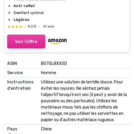
＋
Anti-reflet
＋
Confort
optimal
＋
Légères
★★★★★
★★★★★
4,2/5
—
61 avis
Voir l'offre
ASIN
B07SL8XX5D
Service
Homme
Instructions
Utilisez une solution de lentille douce. Pour
d'entretien
éviter les rayures. Ne séchez jamais
l'objectif lorsqu'il est sec (il peut y avoir de la
poussière ou des particules). Utilisez les
matériaux mous tels que les chiffons de
nettoyage, ne pas utiliser les serviettes en
papier ou d'autres matériaux rugueux.
Pays
Chine