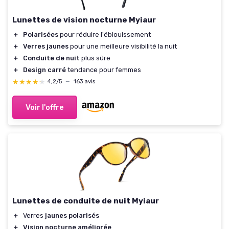
Lunettes de vision nocturne Myiaur
＋
Polarisées
pour réduire l'éblouissement
＋
Verres jaunes
pour une meilleure visibilité la nuit
＋
Conduite de nuit
plus sûre
＋
Design carré
tendance pour femmes
★★★★★
★★★★★
4,2/5
—
163 avis
Voir l'offre
Lunettes de conduite de nuit Myiaur
＋
Verres
jaunes polarisés
＋
Vision nocturne améliorée