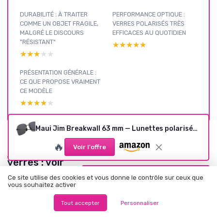
DURABILITÉ : À TRAITER
PERFORMANCE OPTIQUE :
COMME UN OBJET FRAGILE,
VERRES POLARISÉS TRÈS
MALGRÉ LE DISCOURS
EFFICACES AU QUOTIDIEN
"RÉSISTANT"
★★★★★
★★★★★
★★★★★
★★★★★
PRÉSENTATION GÉNÉRALE :
CE QUE PROPOSE VRAIMENT
CE MODÈLE
★★★★★
★★★★★
Maui Jim Breakwall 63 mm — Lunettes polarisées noir
🔥
Voir l'offre
Types de
verres : voir
nos autres
Voir tous les tests Types de verres →
Ce site utilise des cookies et vous donne le contrôle sur ceux que
tests et guides
vous souhaitez activer
d'achat
Tout accepter
Personnaliser