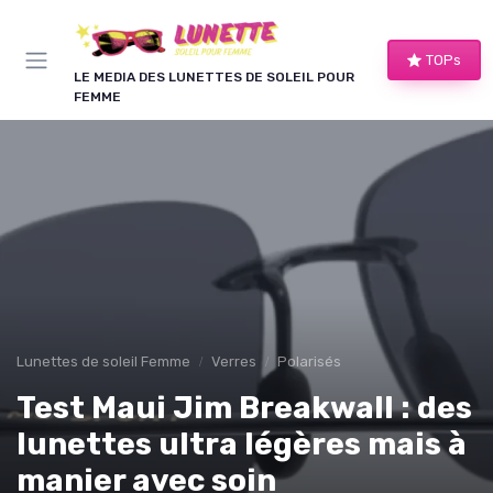
Panneau de gestion des cookies
TOPs
LE MEDIA DES LUNETTES DE SOLEIL POUR
FEMME
Lunettes de soleil Femme
Verres
Polarisés
Test Maui Jim Breakwall : des
lunettes ultra légères mais à
manier avec soin