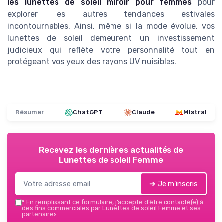
les lunettes de soleil miroir pour femmes
pour
explorer les autres tendances estivales
incontournables. Ainsi, même si la mode évolue, vos
lunettes de soleil demeurent un investissement
judicieux qui reflète votre personnalité tout en
protégeant vos yeux des rayons UV nuisibles.
Résumer
ChatGPT
Claude
Mistral
Recevez les dernières actualités de
Lunettes de soleil Femme
➔ Je m'inscris
*
En remplissant ce formulaire, j’accepte d’être contacté(e) à
des fins commerciales par Lunettes de soleil Femme et ses
partenaires.