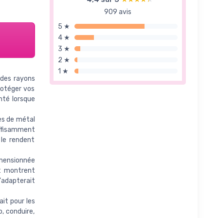
909 avis
5 ★
4 ★
3 ★
2 ★
1 ★
 des rayons
rotéger vos
nté lorsque
es de métal
uffisamment
 le rendent
mensionnée
nt montrent
adapterait
it pour les
o, conduire,