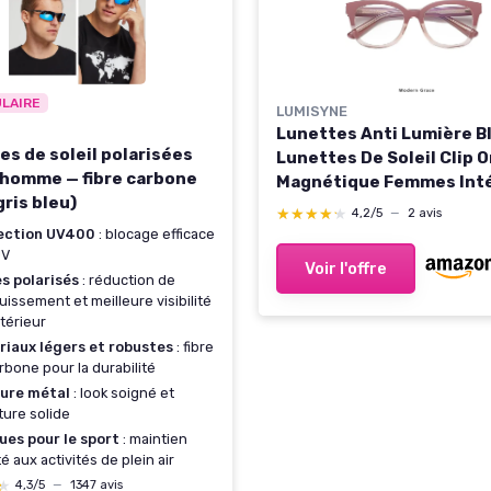
ULAIRE
LUMISYNE
Lunettes Anti Lumière B
es de soleil polarisées
Lunettes De Soleil Clip 
homme — fibre carbone
Magnétique Femmes Inté
ris bleu)
Lunettes De Lecture Pc 
★★★★★
★★★★★
4,2/5
—
2 avis
Fatigue Extérieur Lunet
ection UV400
: blocage efficace
Soleil Polarisées Détach
UV
Voir l'offre
UV400 Monture TR90 Ma
s polarisés
: réduction de
Dégradé / Rose + Marron 
ouissement et meilleure visibilité
térieur
riaux légers et robustes
: fibre
rbone pour la durabilité
ure métal
: look soigné et
ture solide
ues pour le sport
: maintien
é aux activités de plein air
★
★
4,3/5
—
1347 avis