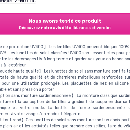
utique :
ZENOTTIC
Nous avons testé ce produit
Découvrez notre avis détaillé, notes et verdict
le de protection UV400】 Les lentilles UV400 peuvent bloquer 100%
VB. Les lunettes de soleil classées UV400 sont essentielles pour p
ntre les dommages UV à long terme et garder vos yeux en bonne sa
 à l'extérieur.
ux de haute qualité】 Les lunettes de soleil sans monture sont fait
étate de haute qualité et de charnières métalliques renforcées s
 pour une utilisation prolongée. Les plaquettes de nez en silicone
ble et sans pression à porter.
tion sans monture surdimensionnée】 La monture classique surdi
nture et la conception de lentilles à gradient de coupe en diama
nique et votre mode. La lentille de forme surdimensionnée s'
ment à votre visage, à la mode et élégante.
 tout rond】Ces lunettes de soleil sans monture sont un choix parfa
e plein air et les activités telles que prendre des selfies, faire du vél