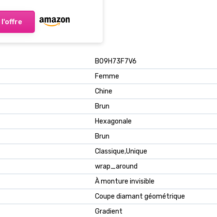
 l'offre
B09H73F7V6
Femme
Chine
Brun
Hexagonale
Brun
Classique,Unique
wrap_around
À monture invisible
Coupe diamant géométrique
Gradient