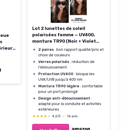
Lot 2 lunettes de soleil
polarisées femme — UV400,
leue
monture TR90 (Noir + Violet
On
dégradé)
rieur
＋
2 paires
: bon rapport qualité/prix et
Anti
choix de couleurs
tes De
＋
Verres polarisés
: réduction de
ables
l'éblouissement
rron
＋
Protection UV400
: bloque les
UVA/UVB jusqu'à 400 nm
Clair
＋
Monture TR90 légère
: confortable
pour un port prolongé
＋
Design anti-éblouissement
:
adapté pour la conduite et activités
extérieures
★★★★★
★★★★★
4,2/5
—
16 avis