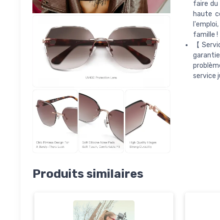
faire du
haute c
l'emploi
famille !
【Servic
garantie
problème
service 
Produits similaires