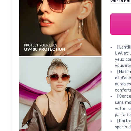
Voir la bo
【Lentil
UVA et U
yeux co
vous êtes
【Matéria
et d'ac
durables
conforta
【Concep
sans mo
votre u
parfaite
【Parfait
sports d