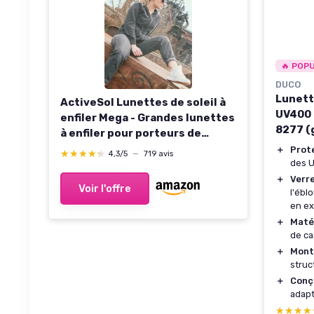
🔥 POP
DUCO
Lunett
ActiveSol Lunettes de soleil à
UV400 
enfiler Mega - Grandes lunettes
8277 (g
à enfiler pour porteurs de
lunettes - polarisées Rouge
＋
Prot
★★★★★
★★★★★
4,3/5
—
719 avis
des 
＋
Verre
Voir l'offre
l'ébl
en ex
＋
Maté
de ca
＋
Mont
struc
＋
Conç
adapt
★★★★
★★★★