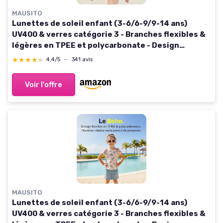
MAUSITO
Lunettes de soleil enfant (3-6/6-9/9-14 ans)
UV400 & verres catégorie 3 - Branches flexibles &
légères en TPEE et polycarbonate - Design
européen Pêche 9-14 ans
★★★★★
★★★★★
4,4/5
—
341 avis
Voir l'offre
MAUSITO
Lunettes de soleil enfant (3-6/6-9/9-14 ans)
UV400 & verres catégorie 3 - Branches flexibles &