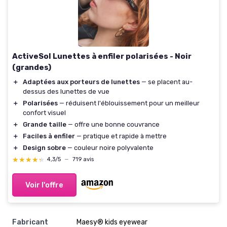
ActiveSol Lunettes à enfiler polarisées - Noir
(grandes)
＋
Adaptées aux porteurs de lunettes
— se placent au-
dessus des lunettes de vue
＋
Polarisées
— réduisent l'éblouissement pour un meilleur
confort visuel
＋
Grande taille
— offre une bonne couvrance
＋
Faciles à enfiler
— pratique et rapide à mettre
＋
Design sobre
— couleur noire polyvalente
★★★★★
★★★★★
4,3/5
—
719 avis
Voir l'offre
Fabricant
Maesy® kids eyewear