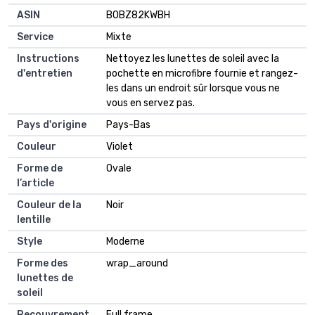
ASIN
B0BZ82KWBH
Service
Mixte
Instructions
Nettoyez les lunettes de soleil avec la
d'entretien
pochette en microfibre fournie et rangez-
les dans un endroit sûr lorsque vous ne
vous en servez pas.
Pays d'origine
Pays-Bas
Couleur
Violet
Forme de
Ovale
l’article
Couleur de la
Noir
lentille
Style
Moderne
Forme des
wrap_around
lunettes de
soleil
Recouvrement
Full frame