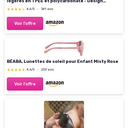
légères en TPEE et polycarbonate - Design
européen Rose 3-6 ans
★★★★★
★★★★★
4,4/5
—
341 avis
Voir l'offre
BÉABA, Lunettes de soleil pour Enfant Misty Rose
★★★★★
★★★★★
4,6/5
—
259 avis
Voir l'offre