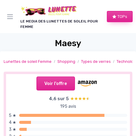
Panneau de gestion des cookies
TOPs
LE MEDIA DES LUNETTES DE SOLEIL POUR
FEMME
Maesy
Lunettes de soleil Femme
Shopping
Types de verres
Technolog
Voir l'offre
4,6 sur 5
★★★★★
★★★★★
195 avis
5 ★
4 ★
3 ★