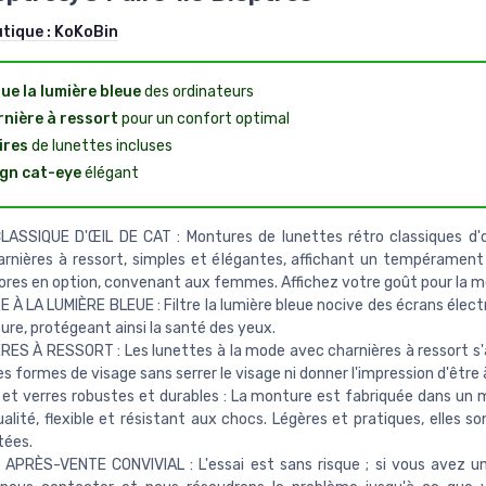
utique :
KoKoBin
ue la lumière bleue
des ordinateurs
nière à ressort
pour un confort optimal
ires
de lunettes incluses
gn cat-eye
élégant
LASSIQUE D'ŒIL DE CAT : Montures de lunettes rétro classiques d'
rnières à ressort, simples et élégantes, affichant un tempérament
ores en option, convenant aux femmes. Affichez votre goût pour la m
 À LA LUMIÈRE BLEUE : Filtre la lumière bleue nocive des écrans élect
ture, protégeant ainsi la santé des yeux.
ES À RESSORT : Les lunettes à la mode avec charnières à ressort s
s formes de visage sans serrer le visage ni donner l'impression d'être à 
et verres robustes et durables : La monture est fabriquée dans un 
alité, flexible et résistant aux chocs. Légères et pratiques, elles s
tées.
APRÈS-VENTE CONVIVIAL : L'essai est sans risque ; si vous avez u