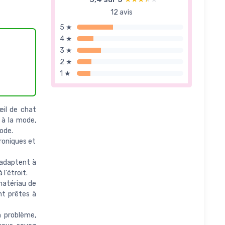
12 avis
5 ★
4 ★
3 ★
2 ★
1 ★
œil de chat
 à la mode,
ode.
roniques et
'adaptent à
l'étroit.
matériau de
ont prêtes à
n problème,