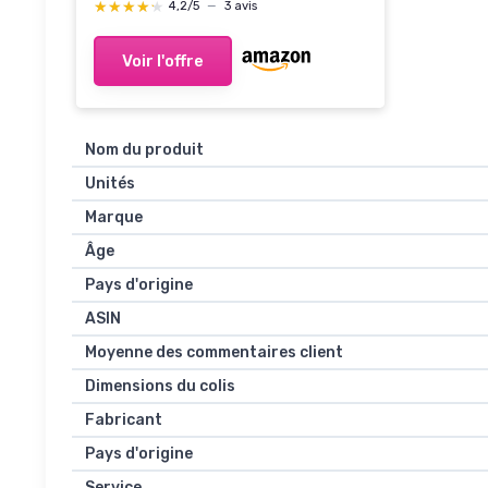
★★★★★
★★★★★
4,2/5
—
3 avis
Voir l'offre
Nom du produit
Unités
Marque
Âge
Pays d'origine
ASIN
Moyenne des commentaires client
Dimensions du colis
Fabricant
Pays d'origine
Service