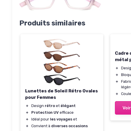
Produits similaires
Cadre 
métal 
＋
Desi
＋
Bloqu
＋
Fabr
légèr
Lunettes de Soleil Rétro Ovales
＋
Coul
pour Femmes
＋
Design
rétro
et
élégant
Voir
＋
Protection UV
efficace
＋
Idéal pour
les voyages
et
＋
Convient à
diverses occasions