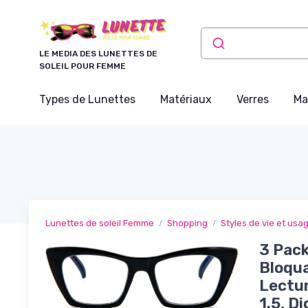
Panneau de gestion des cookies
LE MEDIA DES LUNETTES DE
SOLEIL POUR FEMME
Types de Lunettes
Matériaux
Verres
Ma
Lunettes de soleil Femme
Shopping
Styles de vie et usa
3 Pac
Bloqua
Lectur
1.5, D