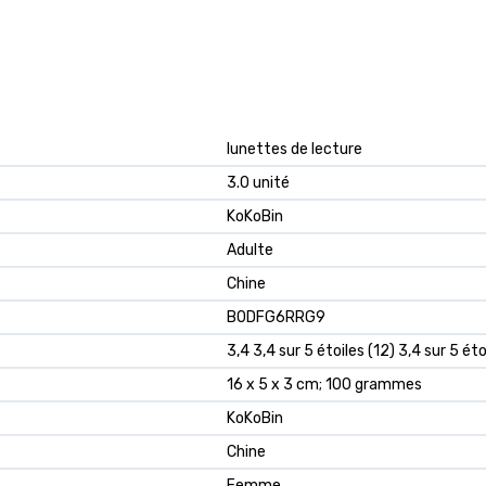
‎lunettes de lecture
‎3.0 unité
‎KoKoBin
‎Adulte
‎Chine
B0DFG6RRG9
3,4 3,4 sur 5 étoiles (12) 3,4 sur 5 éto
16 x 5 x 3 cm; 100 grammes
KoKoBin
Chine
Femme