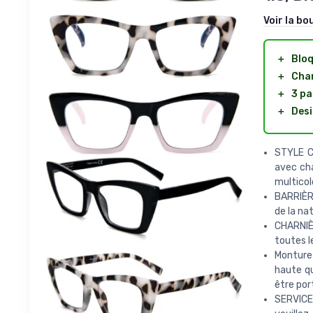
Voir la bo
＋
Bloq
＋
Char
＋
3 pa
＋
Desi
STYLE C
avec cha
multicol
BARRIÈRE
de la na
CHARNIÈR
toutes le
Monture 
haute qu
être por
SERVICE 