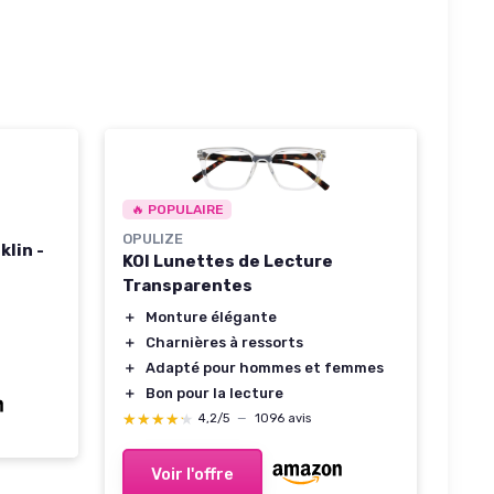
🔥 POPULAIRE
OPULIZE
klin -
KOI Lunettes de Lecture
Transparentes
＋
Monture élégante
＋
Charnières à ressorts
＋
Adapté pour hommes et femmes
＋
Bon pour la lecture
★★★★★
★★★★★
4,2/5
—
1096 avis
Voir l'offre