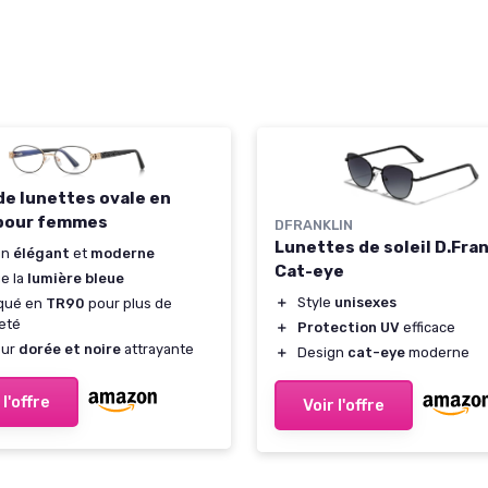
de lunettes ovale en
pour femmes
DFRANKLIN
Lunettes de soleil D.Fran
gn
élégant
et
moderne
Cat-eye
e la
lumière bleue
＋
Style
unisexes
iqué en
TR90
pour plus de
eté
＋
Protection UV
efficace
eur
dorée et noire
attrayante
＋
Design
cat-eye
moderne
 l'offre
Voir l'offre