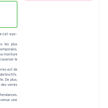
le cat-eye-
es les plus
temporains.
 Sa monture
raverser le
rres est de
istinctifs.
e. De plus,
 des verres
 tendances,
devenue une