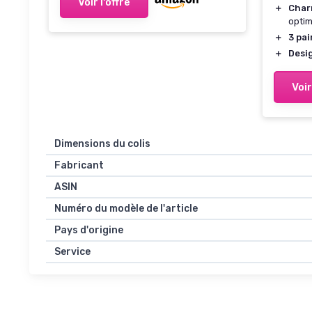
Voir l'offre
＋
Charn
optim
＋
3 pai
＋
Desi
Voir
Dimensions du colis
Fabricant
ASIN
Numéro du modèle de l'article
Pays d'origine
Service