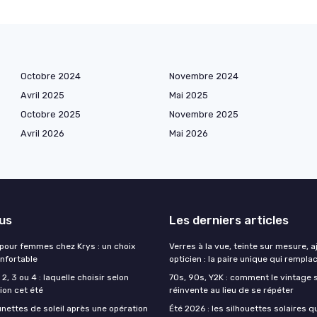
Octobre 2024
Novembre 2024
Avril 2025
Mai 2025
Octobre 2025
Novembre 2025
Avril 2026
Mai 2026
lus
Les derniers articles
 pour femmes chez Krys : un choix
Verres à la vue, teinte sur mesure, 
onfortable
opticien : la paire unique qui remplac
2, 3 ou 4 : laquelle choisir selon
70s, 90s, Y2K : comment le vintage s
ion cet été
réinvente au lieu de se répéter
unettes de soleil après une opération
Été 2026 : les silhouettes solaires q