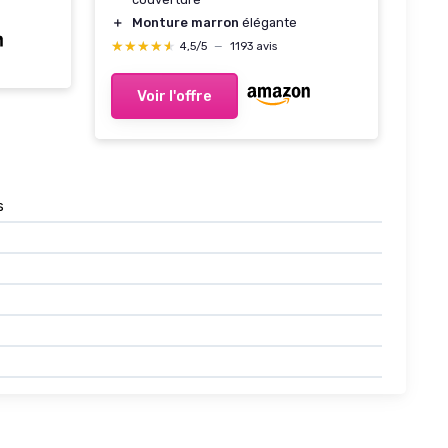
＋
Monture marron
élégante
★★★★★
★★★★★
4,5/5
—
1193 avis
Voir l'offre
s