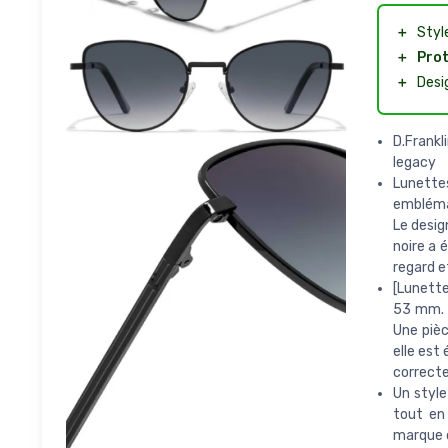
＋
Styl
＋
Prot
＋
Desi
D.Frankl
legacy
Lunette
emblémat
Le desig
noire a 
regard et
[Lunette
53 mm. L
Une pièc
elle est
correcte
Un style
tout en 
marque d