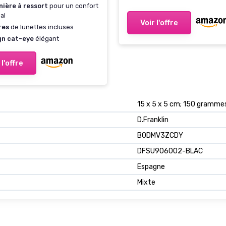
ière à ressort
pour un confort
al
Voir l'offre
res
de lunettes incluses
gn cat-eye
élégant
 l'offre
15 x 5 x 5 cm; 150 gramme
D.Franklin
B0DMV3ZCDY
DFSU906002-BLAC
Espagne
Mixte