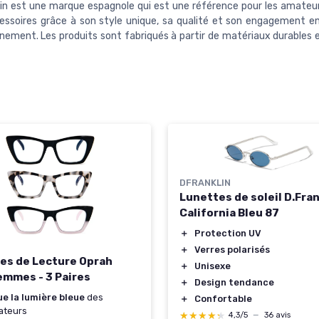
lin est une marque espagnole qui est une référence pour les amate
essoires grâce à son style unique, sa qualité et son engagement e
nnement. Les produits sont fabriqués à partir de matériaux durables 
DFRANKLIN
Lunettes de soleil D.Fran
California Bleu 87
＋
Protection UV
N
＋
Verres polarisés
es de Lecture Oprah
＋
Unisexe
emmes - 3 Paires
＋
Design tendance
e la lumière bleue
des
＋
Confortable
ateurs
★★★★★
★★★★★
4,3/5
—
36 avis