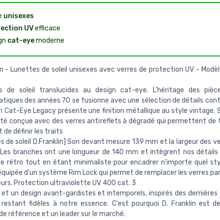
e
unisexes
ection UV
efficace
gn
cat-eye
moderne
in - Lunettes de soleil unisexes avec verres de protection UV - Modè
s de soleil translucides au design cat-eye. L'héritage des pièc
iques des années 70 se fusionne avec une sélection de détails con
n Cat-Eye Legacy présente une finition métallique au style vintage.
été conçue avec des verres antireflets à dégradé qui permettent de t
 de définir les traits
s de soleil D.Franklin] Son devant mesure 139 mm et la largeur des ve
es branches ont une longueur de 140 mm et intègrent nos détails d
e rétro tout en étant minimaliste pour encadrer n'importe quel styl
 équipée d'un système Rim Lock qui permet de remplacer les verres par
urs. Protection ultraviolette UV 400 cat. 3
 et un design avant-gardistes et intemporels, inspirés des dernières
restant fidèles à notre essence. C'est pourquoi D. Franklin est 
e référence et un leader sur le marché.