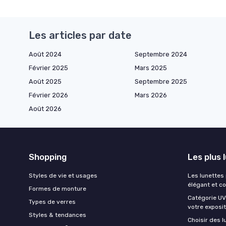
Les articles par date
Août 2024
Septembre 2024
Février 2025
Mars 2025
Août 2025
Septembre 2025
Février 2026
Mars 2026
Août 2026
Shopping
Les plus 
Styles de vie et usages
Les lunettes
élégant et c
Formes de monture
Catégorie UV 
Types de verres
votre exposit
Styles & tendances
Choisir des l