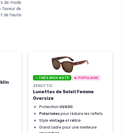
urs de mode
n faveur de
et de haute
⭐ TRÈS BIEN NOTÉ
🔥 POPULAIRE
klin
ZENOTTIC
Lunettes de Soleil Femme
Oversize
＋
Protection
UV400
＋
Polarisées
pour réduire les reflets
＋
Style
vintage
et
rétro
＋
Grand cadre pour une meilleure
couverture