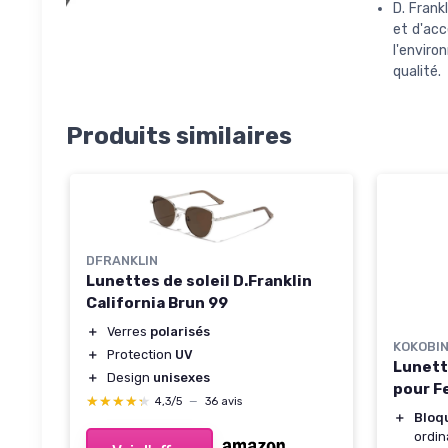
D. Frank
et d'acc
l'enviro
qualité.
Produits similaires
DFRANKLIN
Lunettes de soleil D.Franklin
California Brun 99
＋
Verres
polarisés
KOKOBI
＋
Protection
UV
Lunett
＋
Design
unisexes
pour F
★★★★★
★★★★★
4,3/5
—
36 avis
＋
Bloqu
ordin