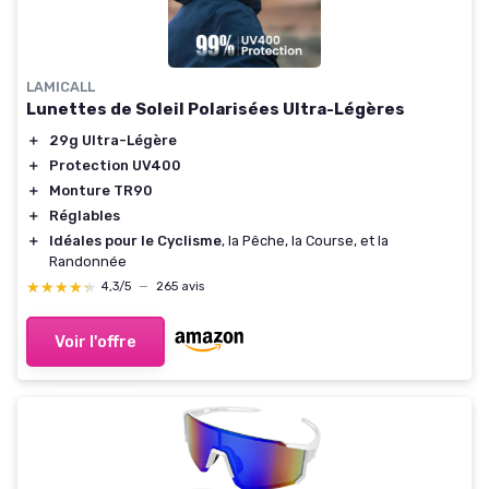
LAMICALL
Lunettes de Soleil Polarisées Ultra-Légères
＋
29g Ultra-Légère
＋
Protection UV400
＋
Monture TR90
＋
Réglables
＋
Idéales pour le Cyclisme
, la Pêche, la Course, et la
Randonnée
★★★★★
★★★★★
4,3/5
—
265 avis
Voir l'offre