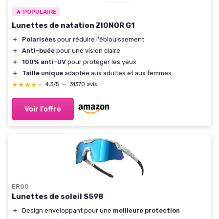
🔥 POPULAIRE
Lunettes de natation ZIONOR G1
＋
Polarisées
pour réduire l'éblouissement
＋
Anti-buée
pour une vision claire
＋
100% anti-UV
pour protéger les yeux
＋
Taille unique
adaptée aux adultes et aux femmes
★★★★★
★★★★★
4,3/5
—
31370 avis
Voir l'offre
ER00
Lunettes de soleil S598
＋
Design enveloppant pour une
meilleure protection