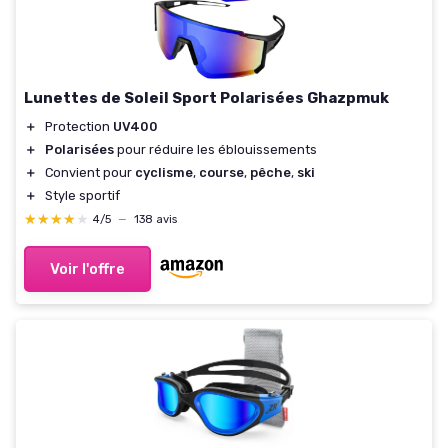
Lunettes de Soleil Sport Polarisées Ghazpmuk
＋
Protection
UV400
＋
Polarisées
pour réduire les éblouissements
＋
Convient pour
cyclisme
,
course
,
pêche
,
ski
＋
Style sportif
★★★★★
★★★★★
4/5
—
138 avis
Voir l'offre