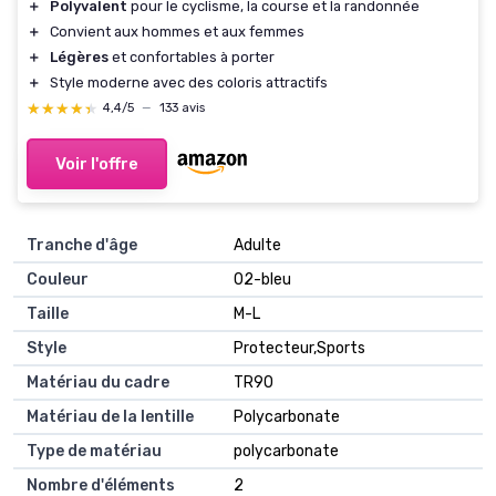
＋
Polyvalent
pour le cyclisme, la course et la randonnée
＋
Convient aux hommes et aux femmes
＋
Légères
et confortables à porter
＋
Style moderne avec des coloris attractifs
★★★★★
★★★★★
4,4/5
—
133 avis
Voir l'offre
Tranche d'âge
‎Adulte
Couleur
‎02-bleu
Taille
‎M-L
Style
‎Protecteur,Sports
Matériau du cadre
‎TR90
Matériau de la lentille
‎Polycarbonate
Type de matériau
‎polycarbonate
Nombre d'éléments
‎2