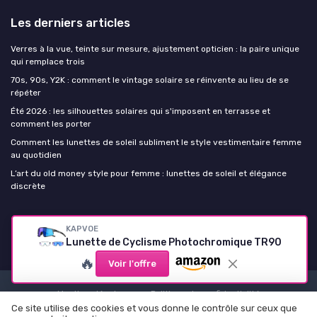
Les derniers articles
Verres à la vue, teinte sur mesure, ajustement opticien : la paire unique
qui remplace trois
70s, 90s, Y2K : comment le vintage solaire se réinvente au lieu de se
répéter
Été 2026 : les silhouettes solaires qui s'imposent en terrasse et
comment les porter
Comment les lunettes de soleil subliment le style vestimentaire femme
au quotidien
L’art du old money style pour femme : lunettes de soleil et élégance
discrète
Lunettes de soleil Femme
KAPVOE
Lunette de Cyclisme Photochromique TR90
🔥
Voir l'offre
Mentions légales
Politique de confidentialité
Ce site utilise des cookies et vous donne le contrôle sur ceux que
© Lunettes de soleil Femme 2026