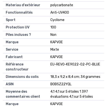
Materiau d'extérieur
‎polycarbonate
Fonctionnalités
‎Anti-UV400
Sport
‎Cyclisme
Protection UV
‎100
Piles incluses ?
‎Non
Marque
‎KAPVOE
Service
‎Mixte
Fabricant
‎KAPVOE
Référence
‎EU-REVO-KE9022-02-PC-BLUE
constructeur
Dimensions du colis
‎18,3 x 9,2 x 8,4 cm; 34 grammes
ASIN
‎B0B5Z22YQL
Moyenne des
4,1 4,1 sur 5 étoiles 1 397
commentaires client
évaluations 4,1 sur 5 étoiles
Marque
KAPVOE