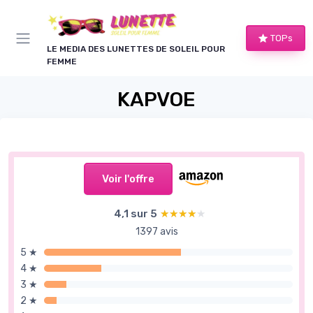
Panneau de gestion des cookies
TOPs
LE MEDIA DES LUNETTES DE SOLEIL POUR
FEMME
KAPVOE
Voir l'offre
4,1 sur 5
★★★★★
★★★★★
1397 avis
5 ★
4 ★
3 ★
2 ★