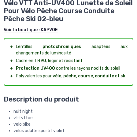
Vélo VTT Anti-UV400 Lunette de Soleil
Pour Vélo Pêche Course Conduite
Pêche Ski 02-bleu
Voir la boutique :
KAPVOE
＋
Lentilles
photochromiques
adaptées aux
changements de luminosité
＋
Cadre en
TR90
, léger et résistant
＋
Protection UV400
contre les rayons nocifs du soleil
＋
Polyvalentes pour
vélo
,
pêche
,
course
,
conduite
et
ski
Description du produit
nuit night
vtt vttae
velo bike
velos adulte sportif violet