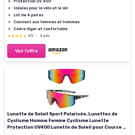
＋
Protection UV 400
＋
Idéales pour le vélo et le ski
＋
Lot de 4 paires
＋
Convient aux femmes et hommes
＋
Cadre léger et confortable
★★★★★
★★★★★
5/5
—
2 avis
Voir l'offre
Lunette de Soleil Sport Polarisée, Lunettes de
Cyclisme Homme Femme Cyclisme Lunette
Protection UV400 Lunette de Soleil pour Course à
Pied Cyclisme Pêche Conduite Golf Ski Color 1