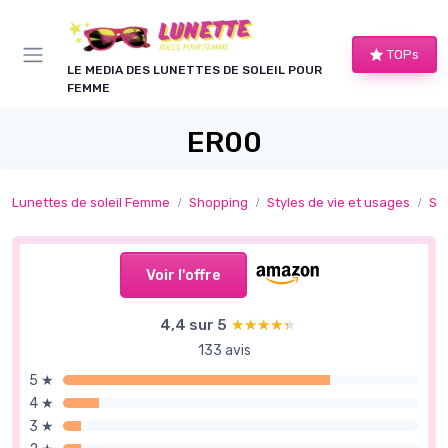
Panneau de gestion des cookies
TOPs
LE MEDIA DES LUNETTES DE SOLEIL POUR
FEMME
ER00
Lunettes de soleil Femme
Shopping
Styles de vie et usages
Sp
Voir l'offre
4,4 sur 5
★★★★★
★★★★★
133 avis
5 ★
4 ★
3 ★