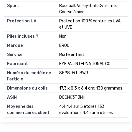
Sport
‎Baseball, Volley-ball, Cyclisme,
Course à pied
Protection UV
‎Protection 100 % contre les UVA
et UVB
Piles incluses ?
‎Non
Marque
‎ER00
Service
‎Mixte enfant
Fabricant
‎EYEPAL INTERNATIONAL CO
Numéro du modèle de
‎S598-WT-BWR
l'article
Dimensions du colis
‎17,3 x 8,3 x 6,4 cm; 130 grammes
ASIN
‎B0CNK3TJNH
Moyenne des
4,4 4,4 sur 5 étoiles 133
commentaires client
évaluations 4,4 sur 5 étoiles