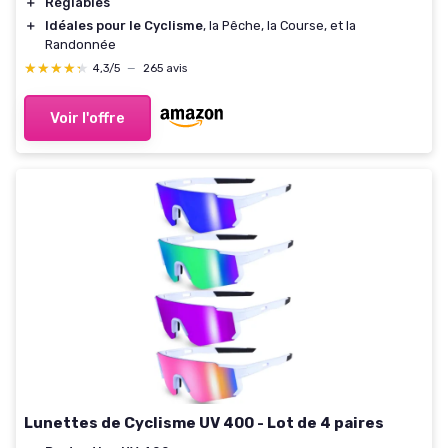
＋
Réglables
＋
Idéales pour le Cyclisme
, la Pêche, la Course, et la
Randonnée
★★★★★
★★★★★
4,3/5
—
265 avis
Voir l'offre
Lunettes de Cyclisme UV 400 - Lot de 4 paires