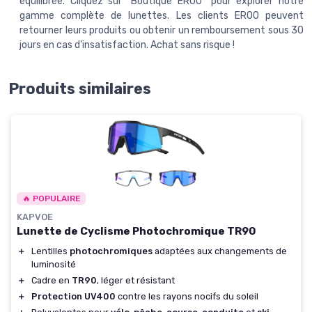
équilibrée. Cliquez sur "Boutique ER00" pour explorer notre
gamme complète de lunettes. Les clients ER00 peuvent
retourner leurs produits ou obtenir un remboursement sous 30
jours en cas d'insatisfaction. Achat sans risque !
Produits similaires
🔥 POPULAIRE
KAPVOE
Lunette de Cyclisme Photochromique TR90
＋
Lentilles
photochromiques
adaptées aux changements de
luminosité
＋
Cadre en
TR90
, léger et résistant
＋
Protection UV400
contre les rayons nocifs du soleil