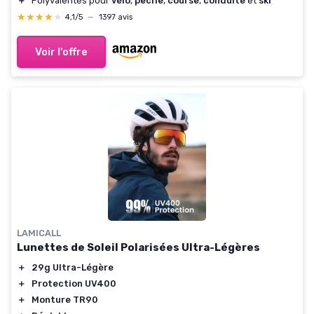
＋
Polyvalentes pour
vélo
,
pêche
,
course
,
conduite
et
ski
★★★★★
★★★★★
4,1/5
—
1397 avis
Voir l'offre
LAMICALL
Lunettes de Soleil Polarisées Ultra-Légères
＋
29g Ultra-Légère
＋
Protection UV400
＋
Monture TR90