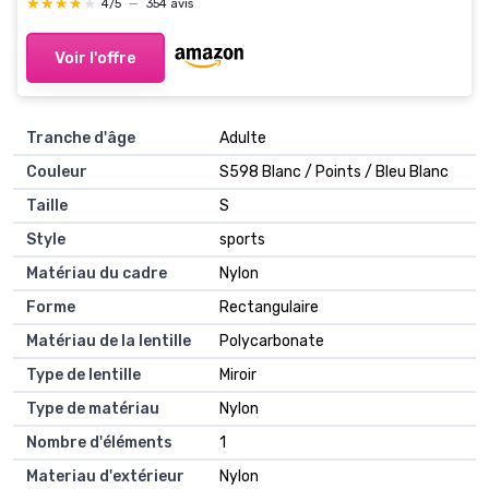
★★★★★
★★★★★
4/5
—
354 avis
Voir l'offre
Tranche d'âge
‎Adulte
Couleur
‎S598 Blanc / Points / Bleu Blanc
Taille
‎S
Style
‎sports
Matériau du cadre
‎Nylon
Forme
‎Rectangulaire
Matériau de la lentille
‎Polycarbonate
Type de lentille
‎Miroir
Type de matériau
‎Nylon
Nombre d'éléments
‎1
Materiau d'extérieur
‎Nylon