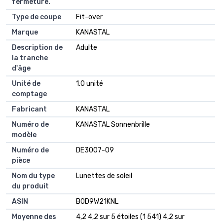
fermeture.
Type de coupe
Fit-over
Marque
KANASTAL
Description de
Adulte
la tranche
d'âge
Unité de
1.0 unité
comptage
Fabricant
KANASTAL
Numéro de
KANASTAL Sonnenbrille
modèle
Numéro de
DE3007-09
pièce
Nom du type
Lunettes de soleil
du produit
ASIN
B0D9W21KNL
Moyenne des
4,2 4,2 sur 5 étoiles (1 541) 4,2 sur