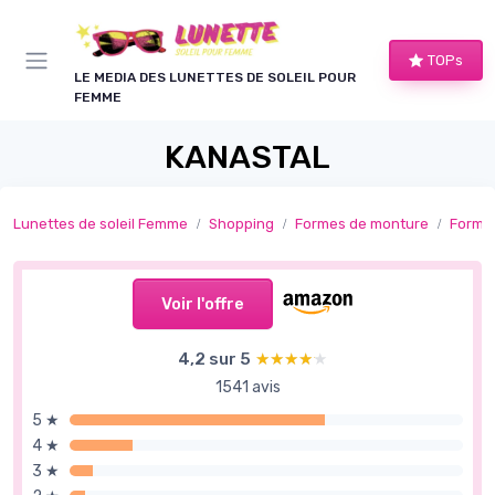
Panneau de gestion des cookies
TOPs
LE MEDIA DES LUNETTES DE SOLEIL POUR
FEMME
KANASTAL
Lunettes de soleil Femme
Shopping
Formes de monture
Formes
Voir l'offre
4,2 sur 5
★★★★★
★★★★★
1541 avis
5 ★
4 ★
3 ★