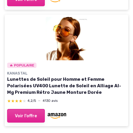
🔥 POPULAIRE
KANASTAL
Lunettes de Soleil pour Homme et Femme
Polarisées UV400 Lunette de Soleil en Alliage Al-
Mg Premium Rétro Jaune Monture Dorée
★★★★★
★★★★★
4,2/5
—
4130 avis
Voir l'offre