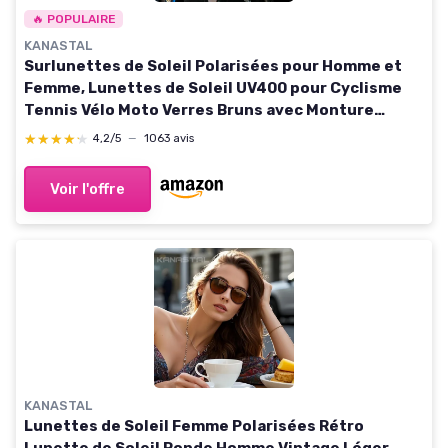
🔥 POPULAIRE
KANASTAL
Surlunettes de Soleil Polarisées pour Homme et
Femme, Lunettes de Soleil UV400 pour Cyclisme
Tennis Vélo Moto Verres Bruns avec Monture
Écaille Rouge
★★★★★
★★★★★
4,2/5
—
1063 avis
Voir l'offre
KANASTAL
Lunettes de Soleil Femme Polarisées Rétro
Lunette de Soleil Ronde Homme Vintage Léger