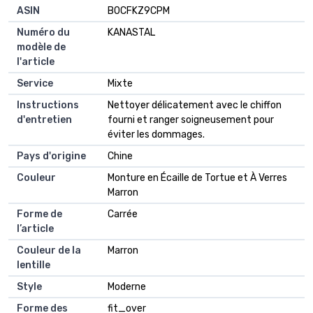
ASIN
B0CFKZ9CPM
Numéro du
KANASTAL
modèle de
l'article
Service
Mixte
Instructions
Nettoyer délicatement avec le chiffon
d'entretien
fourni et ranger soigneusement pour
éviter les dommages.
Pays d'origine
Chine
Couleur
Monture en Écaille de Tortue et À Verres
Marron
Forme de
Carrée
l’article
Couleur de la
Marron
lentille
Style
Moderne
Forme des
fit_over