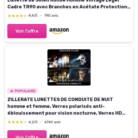
Cadre TR90 avec Branches en Acétate Protection
UV400 Monture Léopard/Lentille Marron dans
★★★★★
★★★★★
4,4/5
—
190 avis
l'image
Voir l'offre
🔥 POPULAIRE
ZILLERATE LUNETTES DE CONDUITE DE NUIT
homme et femme, Verres polarisés anti-
éblouissement pour vision nocturne, Verres HD
tintés en jaune, Confortables et légères, Avec étui
★★★★★
★★★★★
4,2/5
—
6740 avis
Voir l'offre