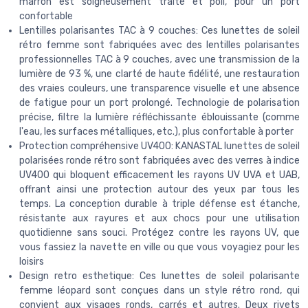
marron est soigneusement traité et poli, pour un port
confortable
Lentilles polarisantes TAC à 9 couches: Ces lunettes de soleil
rétro femme sont fabriquées avec des lentilles polarisantes
professionnelles TAC à 9 couches, avec une transmission de la
lumière de 93 %, une clarté de haute fidélité, une restauration
des vraies couleurs, une transparence visuelle et une absence
de fatigue pour un port prolongé. Technologie de polarisation
précise, filtre la lumière réfléchissante éblouissante (comme
l'eau, les surfaces métalliques, etc.), plus confortable à porter
Protection compréhensive UV400: KANASTAL lunettes de soleil
polarisées ronde rétro sont fabriquées avec des verres à indice
UV400 qui bloquent efficacement les rayons UV UVA et UAB,
offrant ainsi une protection autour des yeux par tous les
temps. La conception durable à triple défense est étanche,
résistante aux rayures et aux chocs pour une utilisation
quotidienne sans souci. Protégez contre les rayons UV, que
vous fassiez la navette en ville ou que vous voyagiez pour les
loisirs
Design retro esthetique: Ces lunettes de soleil polarisante
femme léopard sont conçues dans un style rétro rond, qui
convient aux visages ronds, carrés et autres. Deux rivets