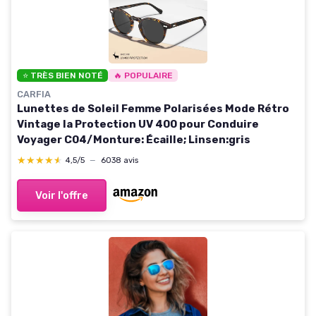
⭐ TRÈS BIEN NOTÉ
🔥 POPULAIRE
CARFIA
Lunettes de Soleil Femme Polarisées Mode Rétro
Vintage la Protection UV 400 pour Conduire
Voyager C04/Monture: Écaille; Linsen:gris
★★★★★
★★★★★
4,5/5
—
6038 avis
Voir l'offre