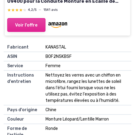
UV400 pour la Conduite Monture en Écaille de
Tortue et À Verres Marron
★★★★★
★★★★★
4,2/5
—
1541 avis
Voir l'offre
Fabricant
KANASTAL
ASIN
B0F2N5KBSF
Service
Femme
Instructions
Nettoyez les verres avec un chiffon en
d'entretien
microfibre, rangez les lunettes de soleil
dans l'étui fourni lorsque vous ne les
utilisez pas, évitez l'exposition à des
températures élevées ou à l'humidité.
Pays d'origine
Chine
Couleur
Monture Léopard/Lentille Marron
Forme de
Ronde
l’article