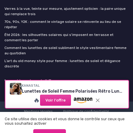
Verres à la vue, teinte sur mesure, ajustement opticien : la paire unique
qui remplace trois
70s, 90s, Y2K : comment le vintage solaire se réinvente au lieu de se
répéter
Été 2026 : les silhouettes solaires qui s'imposent en terrasse et
comment les porter
Comment les lunettes de soleil subliment le style vestimentaire femme
au quotidien
L’art du old money style pour femme : lunettes de soleil et élégance
discrète
Lunettes de soleil Femme
KANASTAL
Lunettes de Soleil Femme Polarisées Rétro Lunette de Soleil Ronde Homme Vintage Léger Cadre TR90 avec Branches en Acétate Protection UV400 Monture Léopard/Lentille Marron dans l'image
🔥
Voir l'offre
Mentions légales
Politique de confidentialité
Ce site utilise des cookies et vous donne le contrôle sur ceux que
© Lunettes de soleil Femme 2026
vous souhaitez activer