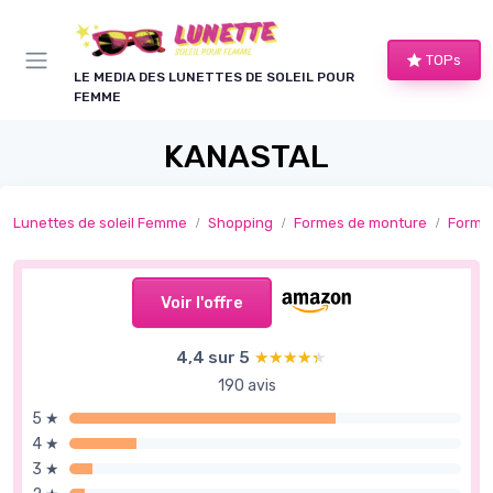
Panneau de gestion des cookies
TOPs
LE MEDIA DES LUNETTES DE SOLEIL POUR
FEMME
KANASTAL
Lunettes de soleil Femme
Shopping
Formes de monture
Formes
Voir l'offre
4,4 sur 5
★★★★★
★★★★★
190 avis
5 ★
4 ★
3 ★