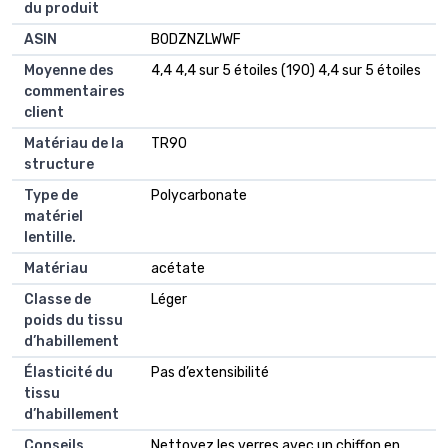
du produit
ASIN
B0DZNZLWWF
Moyenne des
4,4 4,4 sur 5 étoiles (190) 4,4 sur 5 étoiles
commentaires
client
Matériau de la
TR90
structure
Type de
Polycarbonate
matériel
lentille.
Matériau
acétate
Classe de
Léger
poids du tissu
d’habillement
Élasticité du
Pas d’extensibilité
tissu
d’habillement
Conseils
Nettoyez les verres avec un chiffon en