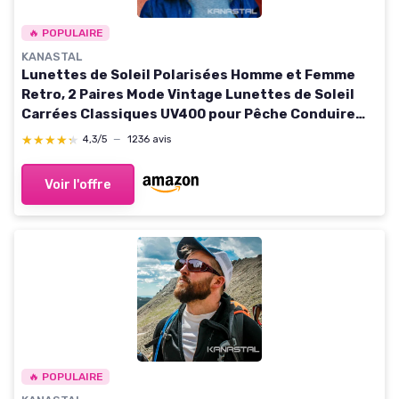
🔥 POPULAIRE
KANASTAL
Lunettes de Soleil Polarisées Homme et Femme
Retro, 2 Paires Mode Vintage Lunettes de Soleil
Carrées Classiques UV400 pour Pêche Conduire
Voyager Bleu et Orange
★★★★★
★★★★★
4,3/5
—
1236 avis
Voir l'offre
🔥 POPULAIRE