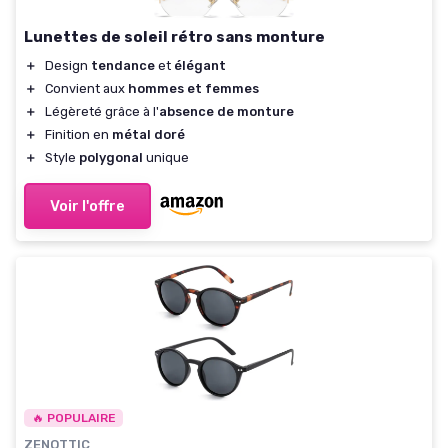
Lunettes de soleil rétro sans monture
＋
Design
tendance
et
élégant
＋
Convient aux
hommes et femmes
＋
Légèreté grâce à l'
absence de monture
＋
Finition en
métal doré
＋
Style
polygonal
unique
Voir l'offre
🔥 POPULAIRE
ZENOTTIC