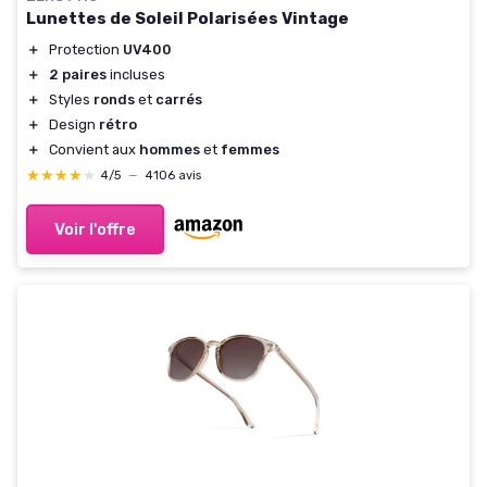
Lunettes de Soleil Polarisées Vintage
＋
Protection
UV400
＋
2 paires
incluses
＋
Styles
ronds
et
carrés
＋
Design
rétro
＋
Convient aux
hommes
et
femmes
★★★★★
★★★★★
4/5
—
4106 avis
Voir l'offre