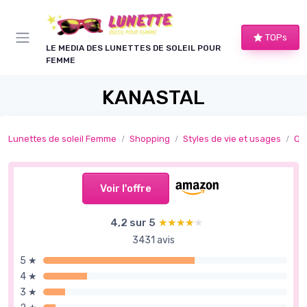
Panneau de gestion des cookies
TOPs
LE MEDIA DES LUNETTES DE SOLEIL POUR
FEMME
KANASTAL
Lunettes de soleil Femme
Shopping
Styles de vie et usages
Qu
Voir l'offre
4,2 sur 5
★★★★★
★★★★★
3431 avis
5 ★
4 ★
3 ★