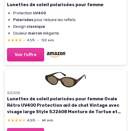
Lunettes de soleil polarisées pour femme
＋
Protection
UV400
＋
Polarisées
pour réduire les reflets
＋
Design
classique
＋
Couleur
marron
élégante
★★★★★
★★★★★
4,1/5
—
122 avis
Voir l'offre
SOJOS
Lunettes de soleil polarisées pour femme Ovale
Rétro UV400 Protection œil de chat Vintage avec
visage large Style SJ2608 Monture de Tortue et
Verres Marron
★★★★★
★★★★★
4,5/5
—
64 avis