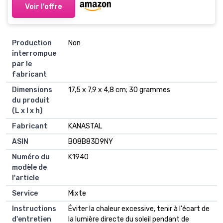
Voir l'offre
Production
Non
interrompue
par le
fabricant
Dimensions
17,5 x 7,9 x 4,8 cm; 30 grammes
du produit
(L x l x h)
Fabricant
KANASTAL
ASIN
B08B83D9NY
Numéro du
K1940
modèle de
l'article
Service
Mixte
Instructions
Éviter la chaleur excessive, tenir à l'écart de
d'entretien
la lumière directe du soleil pendant de