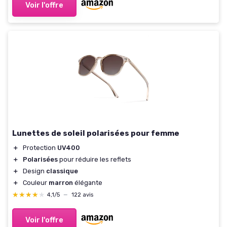
Voir l'offre
Lunettes de soleil polarisées pour femme
＋
Protection
UV400
＋
Polarisées
pour réduire les reflets
＋
Design
classique
＋
Couleur
marron
élégante
★★★★★
★★★★★
4,1/5
—
122 avis
Voir l'offre