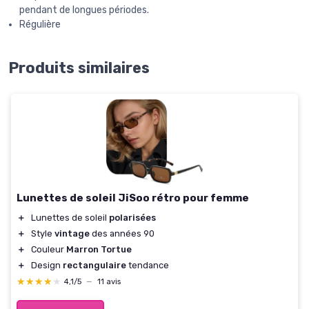
pendant de longues périodes.
Régulière
Produits similaires
Lunettes de soleil JiSoo rétro pour femme
＋
Lunettes de soleil
polarisées
＋
Style
vintage
des années 90
＋
Couleur
Marron Tortue
＋
Design
rectangulaire
tendance
★★★★★
★★★★★
4,1/5
—
11 avis