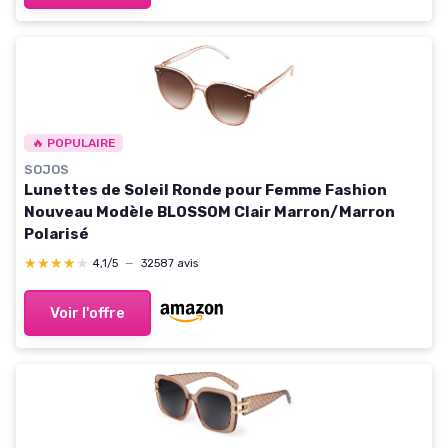
🔥 POPULAIRE
SOJOS
Lunettes de Soleil Ronde pour Femme Fashion
Nouveau Modèle BLOSSOM Clair Marron/Marron
Polarisé
★★★★★
★★★★★
4,1/5
—
32587 avis
Voir l'offre