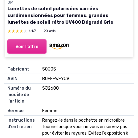
JM
Lunettes de soleil polarisées carrées
surdimensionnées pour femmes, grandes
lunettes de soleil rétro UV400 Dégradé Gris
★★★★★
★★★★★
4,1/5
—
90 avis
Voir l'offre
Fabricant
SOJOS
ASIN
B0FFFWFYCV
Numéro du
SJ2608
modèle de
l'article
Service
Femme
Instructions
Rangez-le dans la pochette en microfibre
d'entretien
fournie lorsque vous ne vous en servez pas
pour éviter les rayures. Évitez l'exposition à