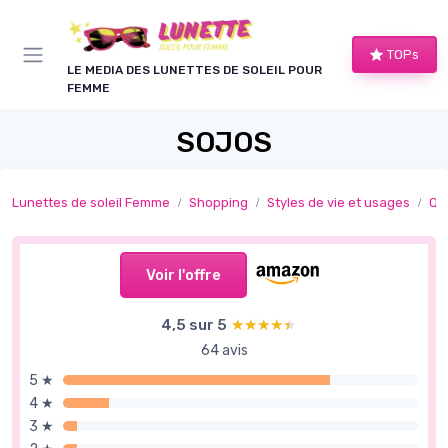
Panneau de gestion des cookies
TOPs
LE MEDIA DES LUNETTES DE SOLEIL POUR
FEMME
SOJOS
Lunettes de soleil Femme
Shopping
Styles de vie et usages
Qu
Voir l'offre
4,5 sur 5
★★★★★
★★★★★
64 avis
5 ★
4 ★
3 ★