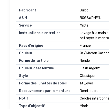
Fabricant
Julbo
ASIN
B0GSWRHF1L
Service
Mixte
Instructions d'entretien
Lavage à la main av
nettoyer la montur
Pays d'origine
France
Couleur
Or / Marron Catégo
Forme de l’article
Ronde
Couleur de la lentille
Flash Argent
Style
Classique
Forme des lunettes de soleil
fit_over
Recouvrement par la monture
Demi-cadre
Motif
Cercles interconn
Type d'objectif
Miroir