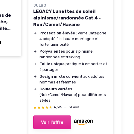
JULBO
LEGACY Lunettes de soleil
es de
alpinisme/randonnée Cat.4 -
née,
Noir/Camel/Havane
ille
＋
Protection élevée
: verre Catégorie
o Mat
4 adapté à la haute montagne et
forte luminosité
＋
Polyvalentes
pour alpinisme,
randonnée et trekking
＋
Taille unique
pratique à emporter et
à partager
＋
Design mixte
convient aux adultes
hommes et femmes
＋
Couleurs variées
(Noir/Camel/Havane) pour différents
styles
★★★★★
★★★★★
4,5/5
—
51 avis
Voir l'offre