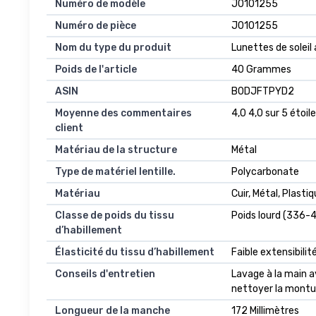
Numéro de modèle
J0101255
Numéro de pièce
J0101255
Nom du type du produit
Lunettes de soleil
Poids de l'article
40 Grammes
ASIN
B0DJFTPYD2
Moyenne des commentaires
4,0 4,0 sur 5 étoile
client
Matériau de la structure
Métal
Type de matériel lentille.
Polycarbonate
Matériau
Cuir, Métal, Plasti
Classe de poids du tissu
Poids lourd (336-
d’habillement
Élasticité du tissu d’habillement
Faible extensibilit
Conseils d'entretien
Lavage à la main av
nettoyer la montur
Longueur de la manche
172 Millimètres