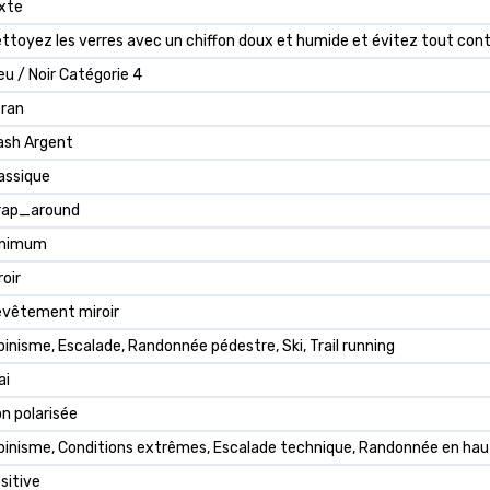
xte
ttoyez les verres avec un chiffon doux et humide et évitez tout con
eu / Noir Catégorie 4
ran
ash Argent
assique
rap_around
inimum
roir
vêtement miroir
pinisme, Escalade, Randonnée pédestre, Ski, Trail running
ai
n polarisée
pinisme, Conditions extrêmes, Escalade technique, Randonnée en haute
sitive