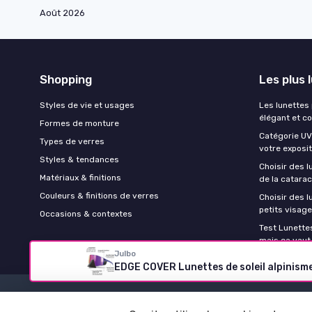
Août 2026
Shopping
Les plus 
Styles de vie et usages
Les lunettes
élégant et c
Formes de monture
Catégorie UV 
Types de verres
votre exposit
Styles & tendances
Choisir des l
Matériaux & finitions
de la catara
Couleurs & finitions de verres
Choisir des 
petits visag
Occasions & contextes
Test Lunettes
mais ça vaut
Julbo
EDGE COVER Lunettes de soleil alpinisme,