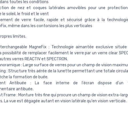
dans toutes les conditions
ction de nez et coques latérales amovibles pour une protection
 le soleil, le froid et le vent
ement de verre facile, rapide et sécurisé grâce à la technologi
ix, même dans les contorsions les plus verticales
ropres limites.
nterchangeable MagneFix : Technologie aimantée exclusive située
la possibilité de remplacer facilement le verre par un verre clear SP
'autres verres REACTIV et SPECTRON.
noramique : Large surface de verres pour un champ de vision maxim
ting : Structure très aérée de la lunette permettant une totale circulat
che la formation de buée.
ment Antibuée : La face interne de l'écran dispose d'un t
entaire antibuée.
st Frame : Monture très fine qui procure un champ de vision extra-lar
es. La vue est dégagée autant en vision latérale qu'en vision verticale.