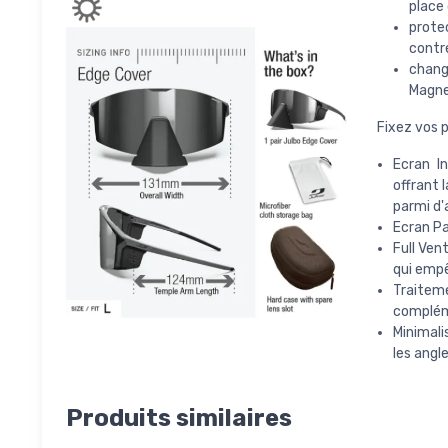
place 
prote
contre
chang
MagneF
Fixez vos p
Ecran I
offrant 
parmi d
Ecran Pa
Full Ven
qui empê
Traite
complém
Minimali
les angl
Produits similaires