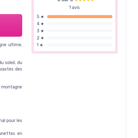
1 avis
5 ★
4 ★
3 ★
2 ★
gne ultime,
1 ★
 soleil, du
siastes des
de montagne
al pour les
lunettes en