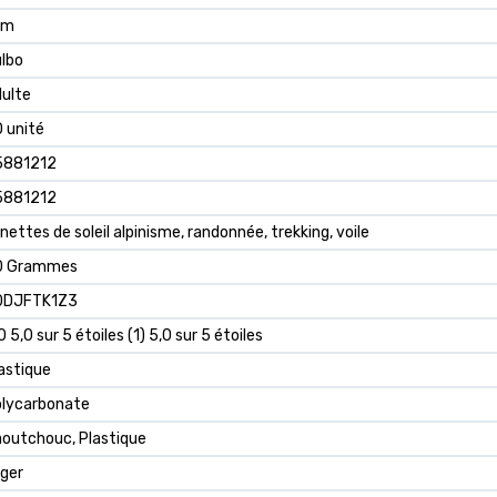
im
lbo
ulte
0 unité
5881212
5881212
nettes de soleil alpinisme, randonnée, trekking, voile
0 Grammes
0DJFTK1Z3
0 5,0 sur 5 étoiles (1) 5,0 sur 5 étoiles
astique
lycarbonate
outchouc, Plastique
ger