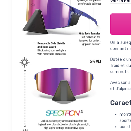
Voir la bo
On a suréq
donnant na
Dotée d’un
froid et d
sommets.
Avec son s
et d'alpini
Caract
montu
sports
const