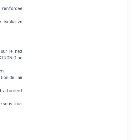
 renforcée
e exclusive
 sur le nez
ECTRON 0 ou
um.
ion de l'air
raitement
ge sous tous