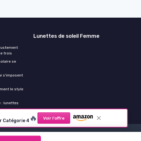
Lunettes de soleil Femme
ajustement
e trois
olaire se
ui s'imposent
ment le style
 : lunettes
🔥
Voir l'offre
ir Catégorie 4