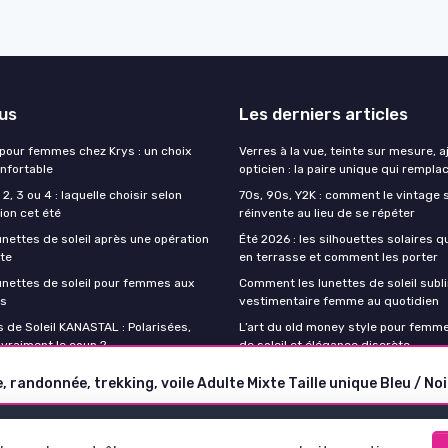
lus
Les derniers articles
 pour femmes chez Krys : un choix
Verres à la vue, teinte sur mesure, 
onfortable
opticien : la paire unique qui remplac
2, 3 ou 4 : laquelle choisir selon
70s, 90s, Y2K : comment le vintage s
ion cet été
réinvente au lieu de se répéter
unettes de soleil après une opération
Été 2026 : les silhouettes solaires q
cte
en terrasse et comment les porter
lunettes de soleil pour femmes aux
Comment les lunettes de soleil subli
es
vestimentaire femme au quotidien
 de Soleil KANASTAL : Polarisées,
L’art du old money style pour femme
 vraiment le coup ?
de soleil et élégance discrète
 randonnée, trekking, voile Adulte Mixte Taille unique Bleu / No
Mentions légales
Politique de confidentialité