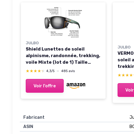
JULBO
JULBO
Shield Lunettes de soleil
VERMON
alpinisme, randonnée, trekking,
soleil
voile Mixte (lot de 1) Taille
trekkin
unique Vert Foncé / Orange
★★★★★
★★★★★
4,3/5
—
485 avis
unique
★★★★
★★★★
Catégorie 4
4
Voir l'offre
Voir
Fabricant
Ju
ASIN
B