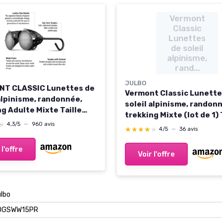
Vermont
Classic
Lunettes
de soleil
alpinisme,
rand...
JULBO
T CLASSIC Lunettes de
Vermont Classic Lunette
 alpinisme, randonnée,
soleil alpinisme, randon
g Adulte Mixte Taille
trekking Mixte (lot de 1) 
 Argent / Noir Catégorie
★
★
4,3/5
—
960 avis
unique Or / Marron Catég
★★★★★
★★★★★
4/5
—
36 avis
 l'offre
Voir l'offre
lbo
0GSWW15PR