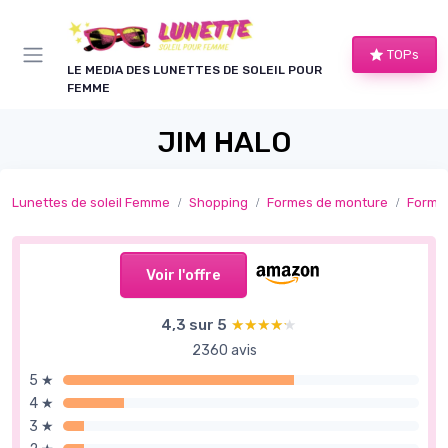
Panneau de gestion des cookies
TOPs
LE MEDIA DES LUNETTES DE SOLEIL POUR
FEMME
JIM HALO
Lunettes de soleil Femme
Shopping
Formes de monture
Formes
Voir l'offre
4,3 sur 5
★★★★★
★★★★★
2360 avis
5 ★
4 ★
3 ★