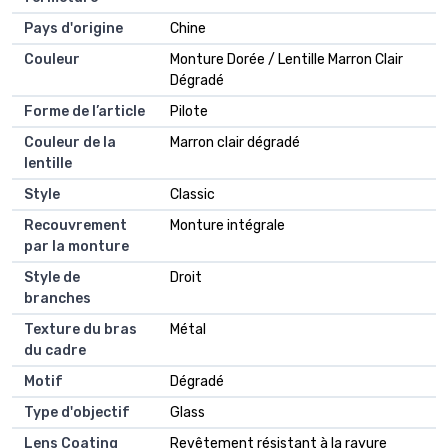
Pays d'origine
Chine
Couleur
Monture Dorée / Lentille Marron Clair
Dégradé
Forme de l’article
Pilote
Couleur de la
Marron clair dégradé
lentille
Style
Classic
Recouvrement
Monture intégrale
par la monture
Style de
Droit
branches
Texture du bras
Métal
du cadre
Motif
Dégradé
Type d'objectif
Glass
Lens Coating
Revêtement résistant à la rayure