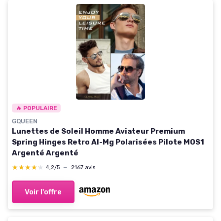
🔥 POPULAIRE
GQUEEN
Lunettes de Soleil Homme Aviateur Premium
Spring Hinges Retro Al-Mg Polarisées Pilote MOS1
Argenté Argenté
★★★★★
★★★★★
4,2/5
—
2167 avis
Voir l'offre