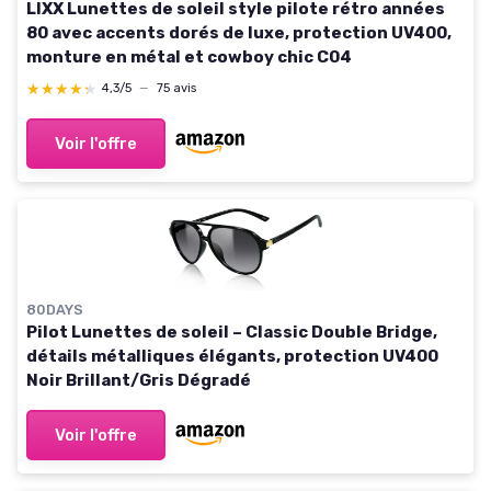
LIXX Lunettes de soleil style pilote rétro années
80 avec accents dorés de luxe, protection UV400,
monture en métal et cowboy chic C04
★★★★★
★★★★★
4,3/5
—
75 avis
Voir l'offre
80DAYS
Pilot Lunettes de soleil – Classic Double Bridge,
détails métalliques élégants, protection UV400
Noir Brillant/Gris Dégradé
Voir l'offre