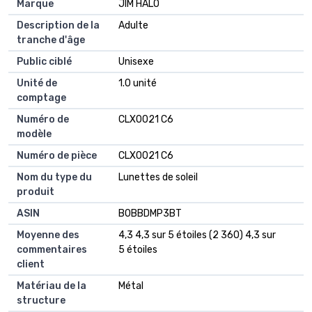
Marque
JIM HALO
Description de la
Adulte
tranche d'âge
Public ciblé
Unisexe
Unité de
1.0 unité
comptage
Numéro de
CLX0021 C6
modèle
Numéro de pièce
CLX0021 C6
Nom du type du
Lunettes de soleil
produit
ASIN
B0BBDMP3BT
Moyenne des
4,3 4,3 sur 5 étoiles (2 360) 4,3 sur
commentaires
5 étoiles
client
Matériau de la
Métal
structure