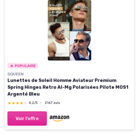
🔥 POPULAIRE
GQUEEN
Lunettes de Soleil Homme Aviateur Premium
Spring Hinges Retro Al-Mg Polarisées Pilote MOS1
Argenté Bleu
★★★★★
★★★★★
4,2/5
—
2167 avis
Voir l'offre