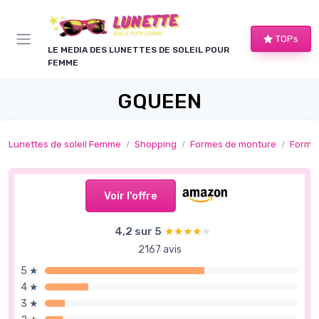
Panneau de gestion des cookies
TOPs
LE MEDIA DES LUNETTES DE SOLEIL POUR
FEMME
GQUEEN
Lunettes de soleil Femme
Shopping
Formes de monture
Formes
Voir l'offre
4,2 sur 5
★★★★★
★★★★★
2167 avis
5 ★
4 ★
3 ★