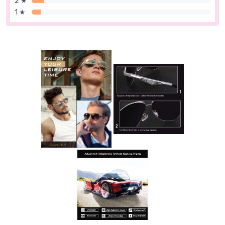
2 ★
1 ★