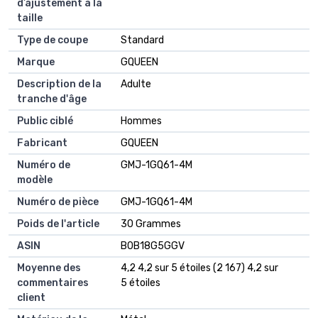
d’ajustement à la
taille
Type de coupe
Standard
Marque
GQUEEN
Description de la
Adulte
tranche d'âge
Public ciblé
Hommes
Fabricant
GQUEEN
Numéro de
GMJ-1GQ61-4M
modèle
Numéro de pièce
GMJ-1GQ61-4M
Poids de l'article
30 Grammes
ASIN
B0B18G5GGV
Moyenne des
4,2 4,2 sur 5 étoiles (2 167) 4,2 sur
commentaires
5 étoiles
client