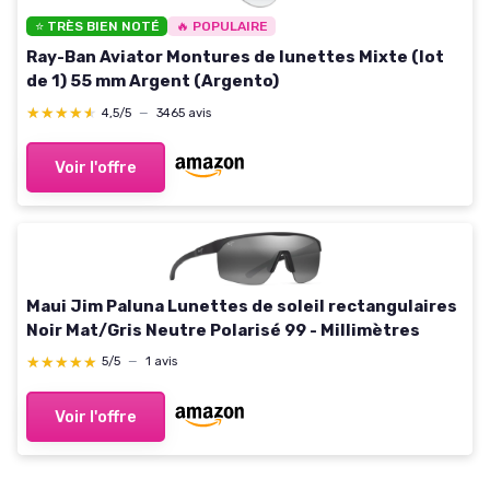
⭐ TRÈS BIEN NOTÉ
🔥 POPULAIRE
Ray-Ban Aviator Montures de lunettes Mixte (lot
de 1) 55 mm Argent (Argento)
★★★★★
★★★★★
4,5/5
—
3465 avis
Voir l'offre
Maui Jim Paluna Lunettes de soleil rectangulaires
Noir Mat/Gris Neutre Polarisé 99 - Millimètres
★★★★★
★★★★★
5/5
—
1 avis
Voir l'offre