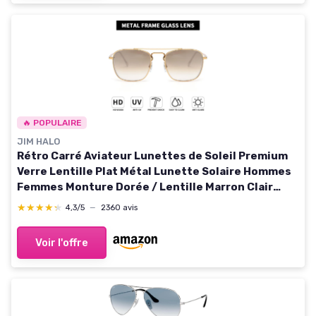
🔥 POPULAIRE
JIM HALO
Rétro Carré Aviateur Lunettes de Soleil Premium
Verre Lentille Plat Métal Lunette Solaire Hommes
Femmes Monture Dorée / Lentille Marron Clair
Dégradé
★★★★★
★★★★★
4,3/5
—
2360 avis
Voir l'offre