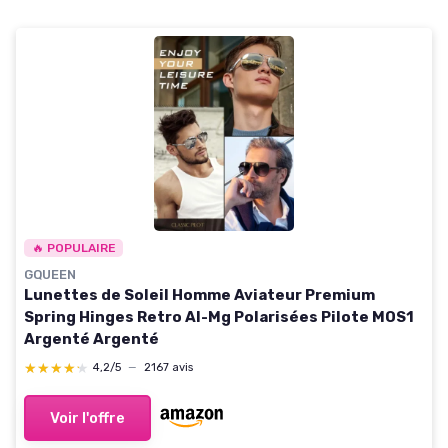
🔥 POPULAIRE
GQUEEN
Lunettes de Soleil Homme Aviateur Premium
Spring Hinges Retro Al-Mg Polarisées Pilote MOS1
Argenté Argenté
★★★★★
★★★★★
4,2/5
—
2167 avis
Voir l'offre