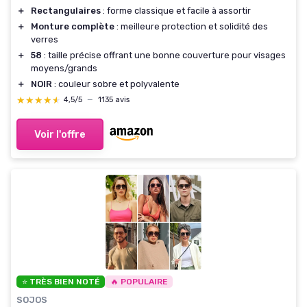
＋
Rectangulaires
: forme classique et facile à assortir
＋
Monture complète
: meilleure protection et solidité des
verres
＋
58
: taille précise offrant une bonne couverture pour visages
moyens/grands
＋
NOIR
: couleur sobre et polyvalente
★★★★★
★★★★★
4,5/5
—
1135 avis
Voir l'offre
⭐ TRÈS BIEN NOTÉ
🔥 POPULAIRE
SOJOS