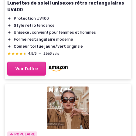
Lunettes de soleil unisexes rétro rectangulaires
UV400
＋
Protection
UV400
＋
Style rétro
tendance
＋
Unisexe
: convient pour femmes et hommes
＋
Forme rectangulaire
moderne
＋
Couleur tortue jaune/vert
originale
★★★★★
★★★★★
4,5/5
—
2663 avis
Voir l'offre
🔥 POPULAIRE