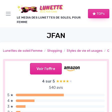
Panneau de gestion des cookies
TOPs
LE MEDIA DES LUNETTES DE SOLEIL POUR
FEMME
JFAN
Lunettes de soleil Femme
Shopping
Styles de vie et usages
Qu
Voir l'offre
4 sur 5
★★★★★
★★★★★
540 avis
5 ★
4 ★
3 ★