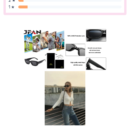
2 ★
1 ★