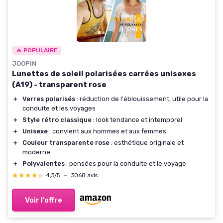
🔥 POPULAIRE
JOOPIN
Lunettes de soleil polarisées carrées unisexes
(A19) - transparent rose
＋
Verres polarisés
: réduction de l'éblouissement, utile pour la
conduite et les voyages
＋
Style rétro classique
: look tendance et intemporel
＋
Unisexe
: convient aux hommes et aux femmes
＋
Couleur transparente rose
: esthétique originale et
moderne
＋
Polyvalentes
: pensées pour la conduite et le voyage
★★★★★
★★★★★
4,3/5
—
3068 avis
Voir l'offre