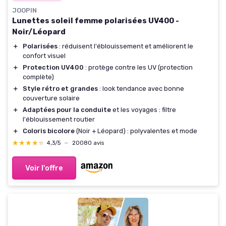
JOOPIN
Lunettes soleil femme polarisées UV400 -
Noir/Léopard
＋
Polarisées
: réduisent l'éblouissement et améliorent le
confort visuel
＋
Protection UV400
: protège contre les UV (protection
complète)
＋
Style rétro et grandes
: look tendance avec bonne
couverture solaire
＋
Adaptées pour la conduite
et les voyages : filtre
l'éblouissement routier
＋
Coloris bicolore
(Noir + Léopard) : polyvalentes et mode
★★★★★
★★★★★
4,3/5
—
20080 avis
Voir l'offre