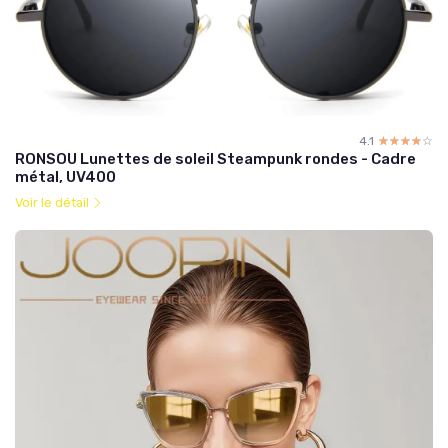
4.1
☆☆☆☆☆
★★★★★
RONSOU Lunettes de soleil Steampunk rondes - Cadre
métal, UV400
Voir le détail