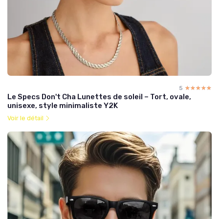
5
☆☆☆☆☆
★★★★★
Le Specs Don't Cha Lunettes de soleil – Tort, ovale,
unisexe, style minimaliste Y2K
Voir le détail