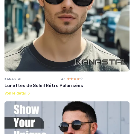
KANASTAL
4.1
☆☆☆☆☆
★★★★★
Lunettes de Soleil Rétro Polarisées
Voir le détail