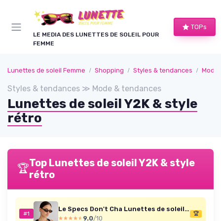
Panneau de gestion des cookies
TOPs
LE MEDIA DES LUNETTES DE SOLEIL POUR
FEMME
Lunettes de soleil Femme
Shopping
Styles & tendances
Mode 
Styles & tendances ≫ Mode & tendances
Lunettes de soleil Y2K & style
rétro
Top Lunettes de soleil Y2K & style
🏆
rétro
Le Specs Don't Cha Lunettes de soleil – Tort, ovale, unisexe, style minimaliste Y2K
#1
🏆
9.0
/10
★★★★★
★★★★★