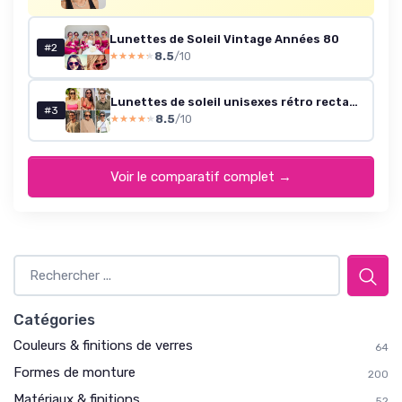
Lunettes de Soleil Vintage Années 80
#2
8.5
/10
★★★★★
★★★★★
Lunettes de soleil unisexes rétro rectangulaires UV400
#3
8.5
/10
★★★★★
★★★★★
Voir le comparatif complet →
Catégories
Couleurs & finitions de verres
64
Formes de monture
200
Matériaux & finitions
52