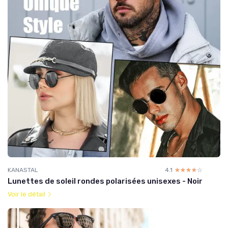
KANASTAL
4.1
☆☆☆☆☆
★★★★★
Lunettes de soleil rondes polarisées unisexes - Noir
Voir le détail