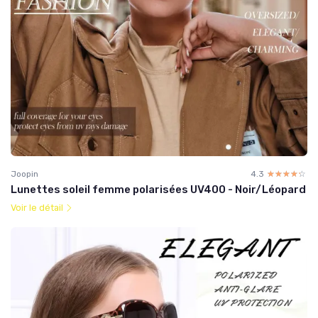
Joopin
4.3
☆☆☆☆☆
★★★★★
Lunettes soleil femme polarisées UV400 - Noir/Léopard
Voir le détail