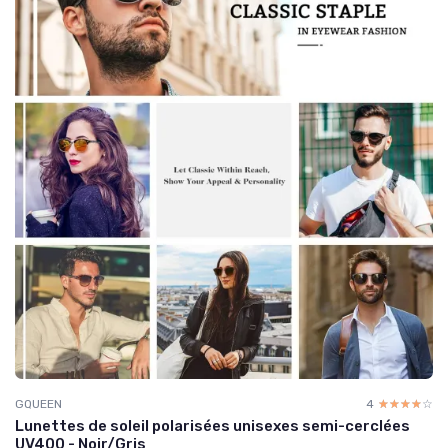
GQUEEN
4
☆☆☆☆☆
★★★★★
Lunettes de soleil polarisées unisexes semi-cerclées
UV400 - Noir/Gris