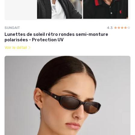
SUNGAIT
4.3
☆☆☆☆☆
★★★★★
Lunettes de soleil rétro rondes semi-monture
polarisées - Protection UV
Voir le détail