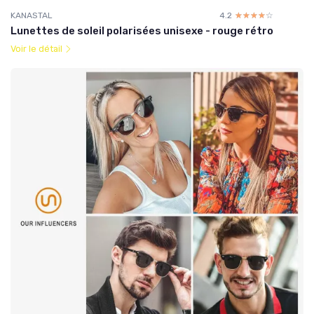
KANASTAL
4.2
☆☆☆☆☆
★★★★★
Lunettes de soleil polarisées unisexe - rouge rétro
Voir le détail