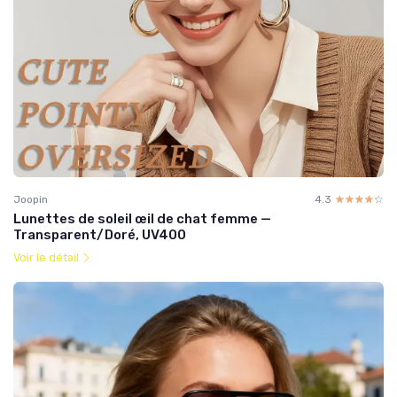
Joopin
4.3
☆☆☆☆☆
★★★★★
Lunettes de soleil œil de chat femme —
Transparent/Doré, UV400
Voir le détail