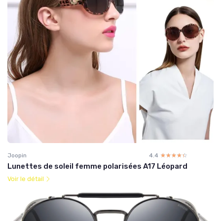
Joopin
4.4
☆☆☆☆☆
★★★★★
Lunettes de soleil femme polarisées A17 Léopard
Voir le détail