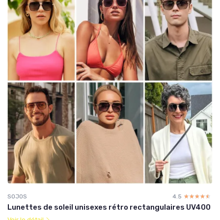
SOJOS
4.5
☆☆☆☆☆
★★★★★
Lunettes de soleil unisexes rétro rectangulaires UV400
Voir le détail