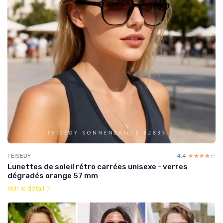
FEISEDY
4.4
☆☆☆☆☆
★★★★★
Lunettes de soleil rétro carrées unisexe - verres
dégradés orange 57 mm
Voir le détail