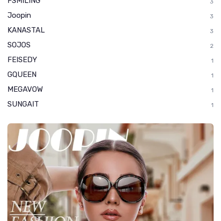
FSMILING
3
Joopin
3
KANASTAL
3
SOJOS
2
FEISEDY
1
GQUEEN
1
MEGAVOW
1
SUNGAIT
1