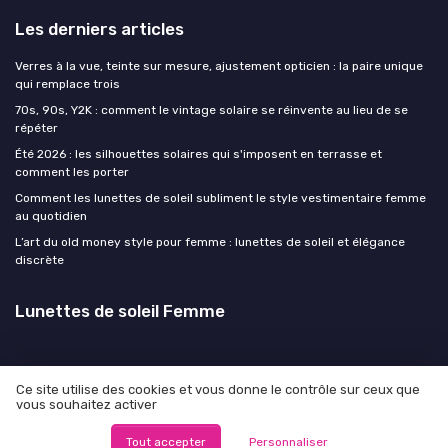
Les derniers articles
Verres à la vue, teinte sur mesure, ajustement opticien : la paire unique
qui remplace trois
70s, 90s, Y2K : comment le vintage solaire se réinvente au lieu de se
répéter
Été 2026 : les silhouettes solaires qui s'imposent en terrasse et
comment les porter
Comment les lunettes de soleil subliment le style vestimentaire femme
au quotidien
L’art du old money style pour femme : lunettes de soleil et élégance
discrète
Lunettes de soleil Femme
Ce site utilise des cookies et vous donne le contrôle sur ceux que
vous souhaitez activer
Mentions légales
Politique de confidentialité
© Lunettes de soleil Femme 2026
Tout accepter
Personnaliser