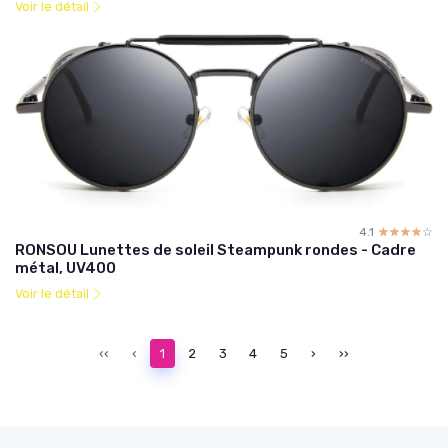
Voir le détail
4.1
☆☆☆☆☆
★★★★★
RONSOU Lunettes de soleil Steampunk rondes - Cadre
métal, UV400
Voir le détail
‹‹
‹
1
2
3
4
5
›
››