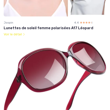
Joopin
4.4
☆☆☆☆☆
★★★★★
Lunettes de soleil femme polarisées A17 Léopard
Voir le détail