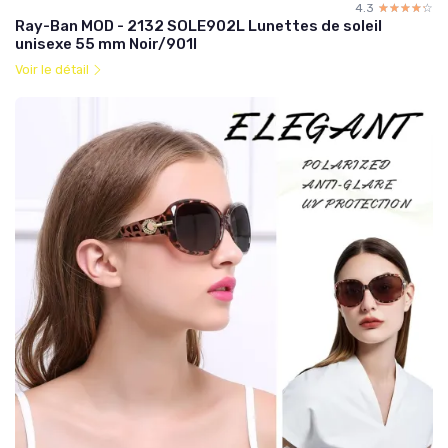
4.3
☆☆☆☆☆
★★★★★
Ray-Ban MOD - 2132 SOLE902L Lunettes de soleil
unisexe 55 mm Noir/901l
Voir le détail