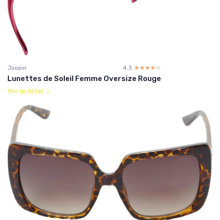
Joopin
4.3
☆☆☆☆☆
★★★★★
Lunettes de Soleil Femme Oversize Rouge
Voir le détail