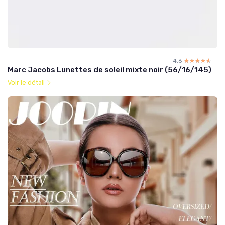
4.6
☆☆☆☆☆
★★★★★
Marc Jacobs Lunettes de soleil mixte noir (56/16/145)
Voir le détail