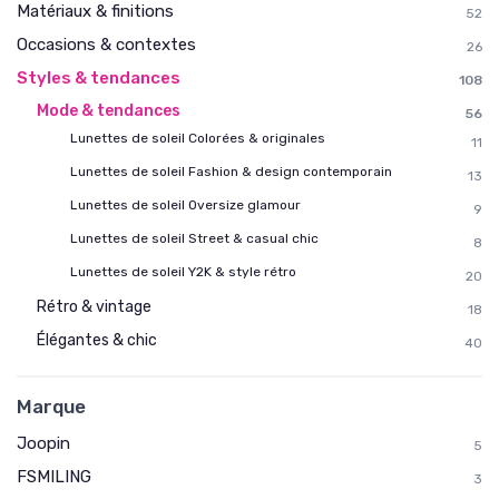
Matériaux & finitions
52
Occasions & contextes
26
Styles & tendances
108
Mode & tendances
56
Lunettes de soleil Colorées & originales
11
Lunettes de soleil Fashion & design contemporain
13
Lunettes de soleil Oversize glamour
9
Lunettes de soleil Street & casual chic
8
Lunettes de soleil Y2K & style rétro
20
Rétro & vintage
18
Élégantes & chic
40
Marque
Joopin
5
FSMILING
3