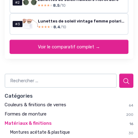
#2
8.5
/10
★★★★★
★★★★★
Lunettes de soleil vintage femme polarisées UV400 - monture et verres rose
#3
8.4
/10
★★★★★
★★★★★
Voir le comparatif complet →
Catégories
Couleurs & finitions de verres
64
Formes de monture
200
Matériaux & finitions
16
Montures acétate & plastique
30