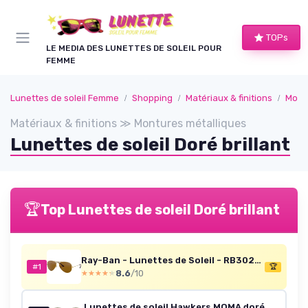
Panneau de gestion des cookies
TOPs
LE MEDIA DES LUNETTES DE SOLEIL POUR
FEMME
Lunettes de soleil Femme
Shopping
Matériaux & finitions
Mont
Matériaux & finitions ≫ Montures métalliques
Lunettes de soleil Doré brillant
🏆
Top Lunettes de soleil Doré brillant
Ray-Ban - Lunettes de Soleil - RB3025 Aviator Metal Aviator 58 mm Gold (Gold/B15 Crystal Brown)
#1
🏆
8.6
/10
★★★★★
★★★★★
Lunettes de soleil Hawkers MOMA doré