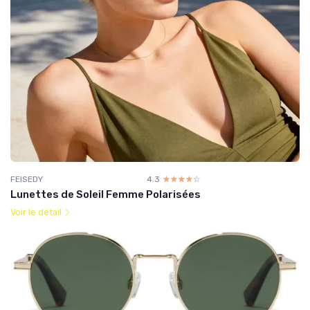
FEISEDY
4.3
☆☆☆☆☆
★★★★★
Lunettes de Soleil Femme Polarisées
Voir le détail