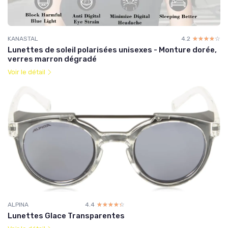
KANASTAL
4.2
☆☆☆☆☆
★★★★★
Lunettes de soleil polarisées unisexes - Monture dorée,
verres marron dégradé
Voir le détail
ALPINA
4.4
☆☆☆☆☆
★★★★★
Lunettes Glace Transparentes