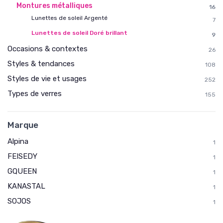
Montures métalliques
16
Lunettes de soleil Argenté
7
Lunettes de soleil Doré brillant
9
Occasions & contextes
26
Styles & tendances
108
Styles de vie et usages
252
Types de verres
155
Marque
Alpina
1
FEISEDY
1
GQUEEN
1
KANASTAL
1
SOJOS
1