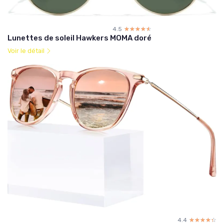
4.5
☆☆☆☆☆
★★★★★
Lunettes de soleil Hawkers MOMA doré
Voir le détail
4.4
☆☆☆☆☆
★★★★★