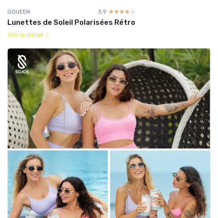
GQUEEN
3.9
☆☆☆☆☆
★★★★★
Lunettes de Soleil Polarisées Rétro
Voir le détail