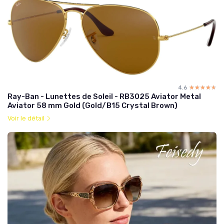
4.6
☆☆☆☆☆
★★★★★
Ray-Ban - Lunettes de Soleil - RB3025 Aviator Metal
Aviator 58 mm Gold (Gold/B15 Crystal Brown)
Voir le détail