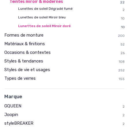
Teintes miroir & modernes
22
Lunettes de soleil Dégradé fumé
2
Lunettes de soleil Miroir bleu
10
Lunettes de soleil Miroir doré
10
Formes de monture
200
Matériaux & finitions
52
Occasions & contextes
26
Styles & tendances
108
Styles de vie et usages
252
Types de verres
155
Marque
GQUEEN
2
Joopin
2
styleBREAKER
2