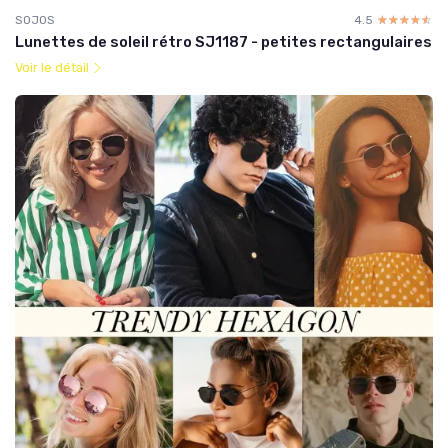
SOJOS
4.5
☆☆☆☆☆
★★★★★
Lunettes de soleil rétro SJ1187 - petites rectangulaires
Voir le détail