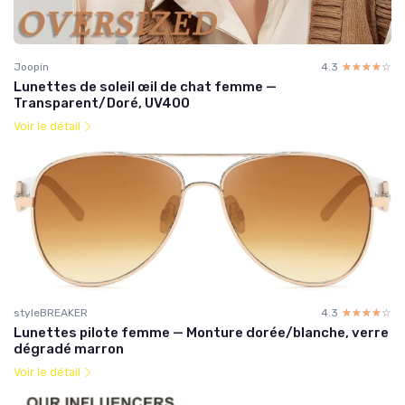
Joopin
4.3
☆☆☆☆☆
★★★★★
Lunettes de soleil œil de chat femme —
Transparent/Doré, UV400
Voir le détail
styleBREAKER
4.3
☆☆☆☆☆
★★★★★
Lunettes pilote femme — Monture dorée/blanche, verre
dégradé marron
Voir le détail