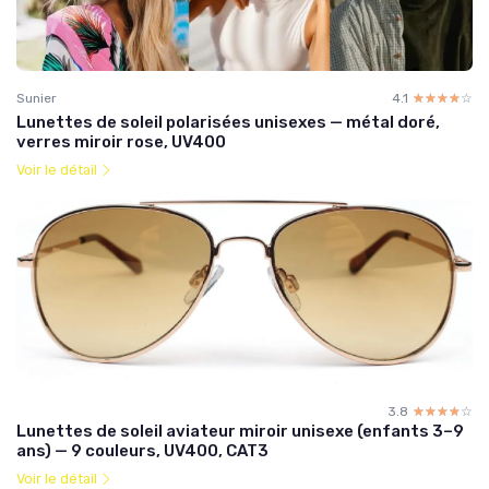
Sunier
4.1
☆☆☆☆☆
★★★★★
Lunettes de soleil polarisées unisexes — métal doré,
verres miroir rose, UV400
Voir le détail
3.8
☆☆☆☆☆
★★★★★
Lunettes de soleil aviateur miroir unisexe (enfants 3–9
ans) — 9 couleurs, UV400, CAT3
Voir le détail