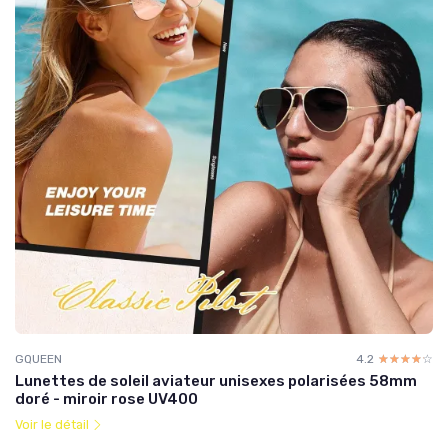
GQUEEN
4.2
☆☆☆☆☆
★★★★★
Lunettes de soleil aviateur unisexes polarisées 58mm
doré - miroir rose UV400
Voir le détail