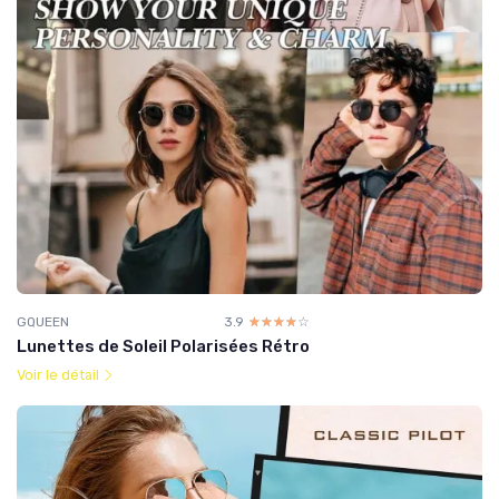
GQUEEN
3.9
☆☆☆☆☆
★★★★★
Lunettes de Soleil Polarisées Rétro
Voir le détail