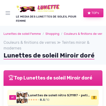
Panneau de gestion des cookies
TOPs
LE MEDIA DES LUNETTES DE SOLEIL POUR
FEMME
Lunettes de soleil Femme
Shopping
Couleurs & finitions de verres
Couleurs & finitions de verres ≫ Teintes miroir &
modernes
Lunettes de soleil Miroir doré
🏆
Top Lunettes de soleil Miroir doré
Lunettes de soleil rétro SJ1187 - petites rectangulaires
#1
🏆
8.5
/10
★★★★★
★★★★★