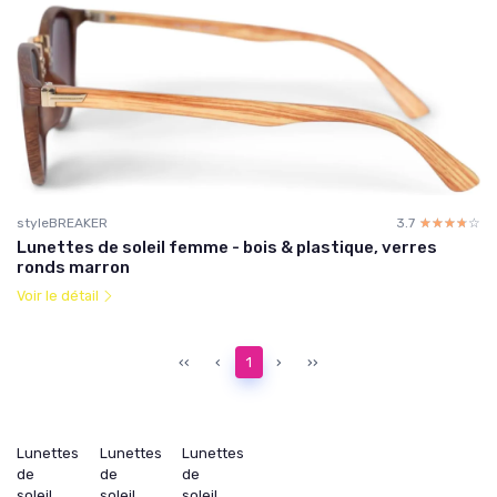
styleBREAKER
3.7
☆☆☆☆☆
★★★★★
Lunettes de soleil femme - bois & plastique, verres
ronds marron
Voir le détail
‹‹
‹
1
›
››
Lunettes
Lunettes
Lunettes
de
de
de
soleil
soleil
soleil