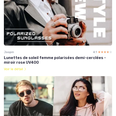
Joopin
4.1
☆☆☆☆☆
★★★★★
Lunettes de soleil femme polarisées demi-cerclées -
miroir rose UV400
Voir le détail