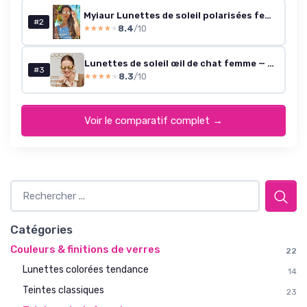
Myiaur Lunettes de soleil polarisées femme - Gris clair Doré
#2
8.4
/10
★★★★★
★★★★★
Lunettes de soleil œil de chat femme — Transparent/Doré, UV400
#3
8.3
/10
★★★★★
★★★★★
Voir le comparatif complet →
Catégories
Couleurs & finitions de verres
22
Lunettes colorées tendance
14
Teintes classiques
23