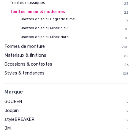
Teintes classiques
23
Teintes miroir & modernes
22
Lunettes de soleil Dégradé fumé
2
Lunettes de soleil Miroir bleu
10
Lunettes de soleil Miroir doré
10
Formes de monture
200
Matériaux & finitions
52
Occasions & contextes
26
Styles & tendances
108
Marque
GQUEEN
2
Joopin
2
styleBREAKER
2
JM
1