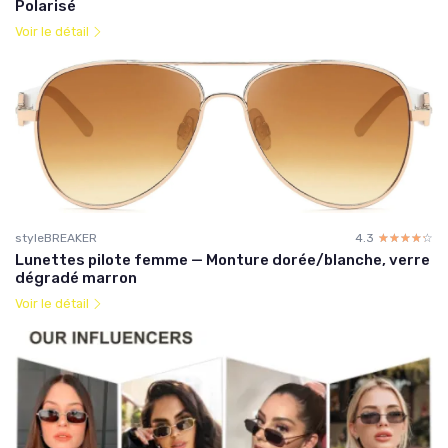
Polarisé
Voir le détail
styleBREAKER
4.3
☆☆☆☆☆
★★★★★
Lunettes pilote femme — Monture dorée/blanche, verre
dégradé marron
Voir le détail