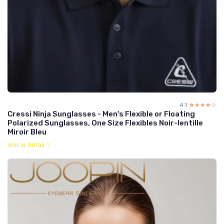
4.1
☆☆☆☆☆
★★★★★
Cressi Ninja Sunglasses - Men's Flexible or Floating
Polarized Sunglasses, One Size Flexibles Noir-lentille
Miroir Bleu
Voir le détail