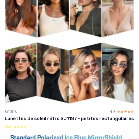
SOJOS
4.5
☆☆☆☆☆
★★★★★
Lunettes de soleil rétro SJ1187 - petites rectangulaires
Voir le détail