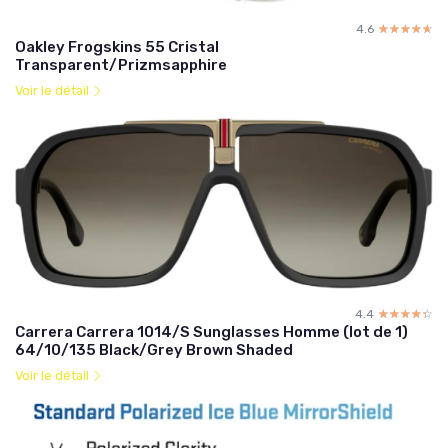
4.6
☆☆☆☆☆
★★★★★
Oakley Frogskins 55 Cristal
Transparent/Prizmsapphire
Voir le détail
4.4
☆☆☆☆☆
★★★★★
Carrera Carrera 1014/S Sunglasses Homme (lot de 1)
64/10/135 Black/Grey Brown Shaded
Voir le détail