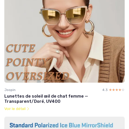
Joopin
4.3
☆☆☆☆☆
★★★★★
Lunettes de soleil œil de chat femme —
Transparent/Doré, UV400
Voir le détail