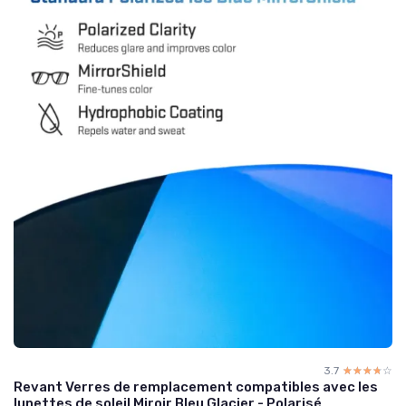
3.7
☆☆☆☆☆
★★★★★
Revant Verres de remplacement compatibles avec les
lunettes de soleil Miroir Bleu Glacier - Polarisé