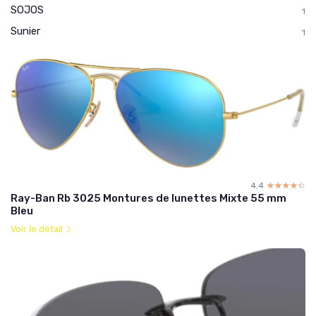
SOJOS
1
Sunier
1
4.4
☆☆☆☆☆
★★★★★
Ray-Ban Rb 3025 Montures de lunettes Mixte 55 mm
Bleu
Voir le détail