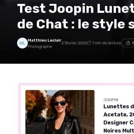
Test Joopin Lunet
de Chat : le styl
Matthieu Leclair
2 février 2026
1 min de lecture
Photographe
JOOPIN
Lunettes d
Acetate, 2
Designer C
Noires Mult