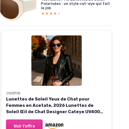
Polarisées : un style cat-eye qui fait
le job
★★★★★
★★★★★
JOOPIN
Lunettes de Soleil Yeux de Chat pour
Femmes en Acetate, 2026 Lunettes de
Soleil Œil de Chat Designer Cateye UV400
A01 Monture Noire Lentilles Noires
Multicolore
Voir l'offre