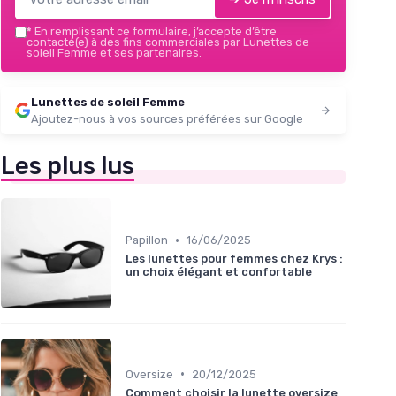
*
En remplissant ce formulaire, j’accepte d’être
contacté(e) à des fins commerciales par Lunettes de
soleil Femme et ses partenaires.
Lunettes de soleil Femme
Ajoutez-nous à vos sources préférées sur Google
Les plus lus
•
Papillon
16/06/2025
Les lunettes pour femmes chez Krys :
un choix élégant et confortable
•
Oversize
20/12/2025
Comment choisir la lunette oversize