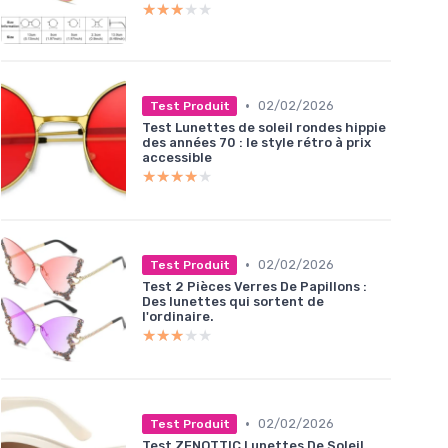
★★★★★
★★★★★
•
02/02/2026
Test Produit
Test Lunettes de soleil rondes hippie
des années 70 : le style rétro à prix
accessible
★★★★★
★★★★★
•
02/02/2026
Test Produit
Test 2 Pièces Verres De Papillons :
Des lunettes qui sortent de
l'ordinaire.
★★★★★
★★★★★
•
02/02/2026
Test Produit
Test ZENOTTIC Lunettes De Soleil