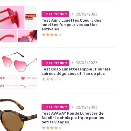
•
02/02/2026
Test Produit
Test Ainiv Lunettes Coeur : des
lunettes fun pour vos sorties
estivales
★★★★★
★★★★★
•
02/02/2026
Test Produit
Test Boao Lunettes Hippie : Pour les
soirées déguisées et rien de plus
★★★★★
★★★★★
•
02/02/2026
Test Produit
Test AVAWAY Ronde Lunettes de
Soleil : le choix pratique pour les
petits visages.
★★★★★
★★★★★