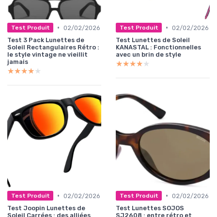
•
•
02/02/2026
02/02/2026
Test Produit
Test Produit
Test 3 Pack Lunettes de
Test Lunettes de Soleil
Soleil Rectangulaires Rétro :
KANASTAL : Fonctionnelles
le style vintage ne vieillit
avec un brin de style
jamais
★★★★★
★★★★★
★★★★★
★★★★★
•
•
02/02/2026
02/02/2026
Test Produit
Test Produit
Test Joopin Lunettes de
Test Lunettes SOJOS
Soleil Carrées : des alliées
SJ2608 : entre rétro et