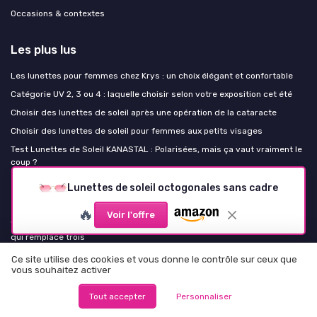
Occasions & contextes
Les plus lus
Les lunettes pour femmes chez Krys : un choix élégant et confortable
Catégorie UV 2, 3 ou 4 : laquelle choisir selon votre exposition cet été
Choisir des lunettes de soleil après une opération de la cataracte
Choisir des lunettes de soleil pour femmes aux petits visages
Test Lunettes de Soleil KANASTAL : Polarisées, mais ça vaut vraiment le
coup ?
Lunettes de soleil octogonales sans cadre
Les derniers articles
🔥
Voir l'offre
Verres à la vue, teinte sur mesure, ajustement opticien : la paire unique
qui remplace trois
70s, 90s, Y2K : comment le vintage solaire se réinvente au lieu de se
Ce site utilise des cookies et vous donne le contrôle sur ceux que
répéter
vous souhaitez activer
Été 2026 : les silhouettes solaires qui s'imposent en terrasse et
Tout accepter
Personnaliser
comment les porter