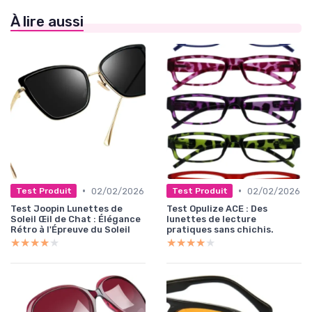
À lire aussi
•
•
02/02/2026
02/02/2026
Test Produit
Test Produit
Test Joopin Lunettes de
Test Opulize ACE : Des
Soleil Œil de Chat : Élégance
lunettes de lecture
Rétro à l'Épreuve du Soleil
pratiques sans chichis.
★★★★★
★★★★★
★★★★★
★★★★★