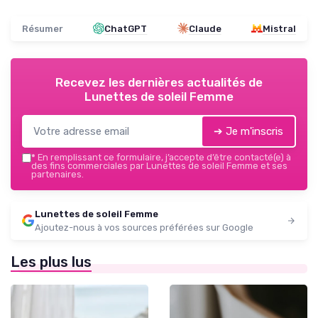
Résumer
ChatGPT
Claude
Mistral
Recevez les dernières actualités de
Lunettes de soleil Femme
➔ Je m'inscris
*
En remplissant ce formulaire, j’accepte d’être contacté(e) à
des fins commerciales par Lunettes de soleil Femme et ses
partenaires.
Lunettes de soleil Femme
Ajoutez-nous à vos sources préférées sur Google
Les plus lus