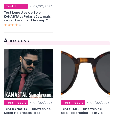
•
02/02/2026
Test Produit
Test Lunettes de Soleil
KANASTAL : Polarisées, mais
ça vaut vraiment le coup ?
★★★★★
★★★★★
À lire aussi
•
•
02/02/2026
02/02/2026
Test Produit
Test Produit
Test KANASTAL Lunettes de
Test SOJOS Lunettes de
Soleil Polarisées : des
soleil polarisées : le style