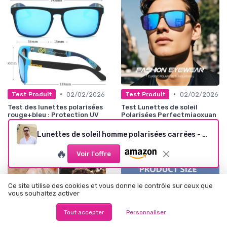
•
•
02/02/2026
02/02/2026
Test Produit
Test Produit
Test des lunettes polarisées
Test Lunettes de soleil
rouge+bleu : Protection UV
Polarisées Perfectmiaoxuan
pour toutes vos sorties
: Protection efficace à un bon
prix
★★★★★
★★★★★
Lunettes de soleil homme polarisées carrées - UV400
★★★★★
★★★★★
🔥
Voir l'offre
Ce site utilise des cookies et vous donne le contrôle sur ceux que
vous souhaitez activer
Tout accepter
Personnaliser