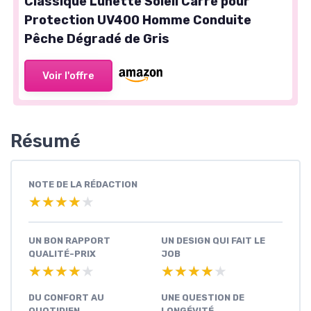
Classique Lunette Soleil Carré pour
Protection UV400 Homme Conduite
Pêche Dégradé de Gris
Voir l'offre
Résumé
NOTE DE LA RÉDACTION
★★★★★
★★★★★
UN BON RAPPORT
UN DESIGN QUI FAIT LE
QUALITÉ-PRIX
JOB
★★★★★
★★★★★
★★★★★
★★★★★
DU CONFORT AU
UNE QUESTION DE
QUOTIDIEN
LONGÉVITÉ