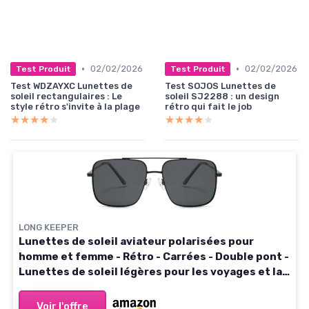
•
•
02/02/2026
02/02/2026
Test Produit
Test Produit
Test WDZAYXC Lunettes de
Test SOJOS Lunettes de
soleil rectangulaires : Le
soleil SJ2288 : un design
style rétro s'invite à la plage
rétro qui fait le job
★★★★★
★★★★★
★★★★★
★★★★★
LONG KEEPER
Lunettes de soleil aviateur polarisées pour
homme et femme - Rétro - Carrées - Double pont -
Lunettes de soleil légères pour les voyages et la
randonnée Noir/Gris
Voir l'offre