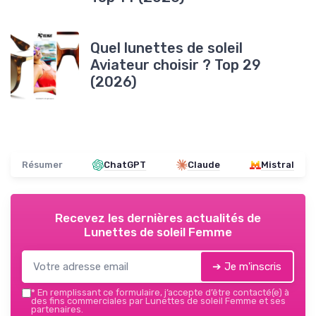
Quel lunettes de soleil
Aviateur choisir ? Top 29
(2026)
Résumer
ChatGPT
Claude
Mistral
Recevez les dernières actualités de
Lunettes de soleil Femme
➔ Je m'inscris
*
En remplissant ce formulaire, j’accepte d’être contacté(e) à
des fins commerciales par Lunettes de soleil Femme et ses
partenaires.