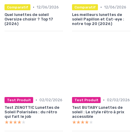
•
•
12/06/2026
12/06/2026
Comparatif
Comparatif
Quel lunettes de soleil
Les meilleurs lunettes de
Oversize choisir ? Top 17
soleil Papillon et Cat-eye :
(2026)
notre top 20 (2026)
•
•
02/02/2026
02/02/2026
Test Produit
Test Produit
Test ZENOTTIC Lunettes de
Test BUTABY Lunettes de
Soleil Polarisées : du rétro
soleil : Le style rétro à prix
qui fait le job
accessible
★★★★★
★★★★★
★★★★★
★★★★★