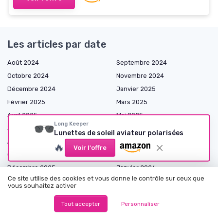
Les articles par date
Août 2024
Septembre 2024
Octobre 2024
Novembre 2024
Décembre 2024
Janvier 2025
Février 2025
Mars 2025
Avril 2025
Mai 2025
Long Keeper
Juin 2025
Juillet 2025
Lunettes de soleil aviateur polarisées
Août 2025
Septembre 2025
🔥
Voir l'offre
Octobre 2025
Novembre 2025
Décembre 2025
Janvier 2026
Ce site utilise des cookies et vous donne le contrôle sur ceux que
Février 2026
Mars 2026
vous souhaitez activer
Avril 2026
Mai 2026
Tout accepter
Personnaliser
Juin 2026
Juillet 2026