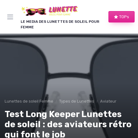
Panneau de gestion des cookies
TOPs
LE MEDIA DES LUNETTES DE SOLEIL POUR
FEMME
Lunettes de soleil Femme
Types de Lunettes
Aviateur
Test Long Keeper Lunettes
de soleil : des aviateurs rétro
qui font le job