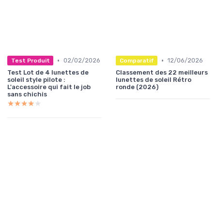
•
•
02/02/2026
12/06/2026
Test Produit
Comparatif
Test Lot de 4 lunettes de
Classement des 22 meilleurs
soleil style pilote :
lunettes de soleil Rétro
L'accessoire qui fait le job
ronde (2026)
sans chichis
★★★★★
★★★★★