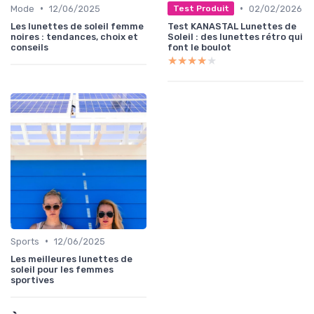
•
•
Mode
12/06/2025
02/02/2026
Test Produit
Les lunettes de soleil femme
Test KANASTAL Lunettes de
noires : tendances, choix et
Soleil : des lunettes rétro qui
conseils
font le boulot
★★★★★
★★★★★
•
Sports
12/06/2025
Les meilleures lunettes de
soleil pour les femmes
sportives