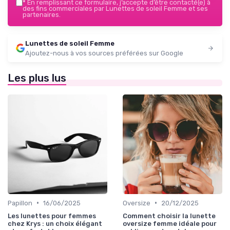
*
En remplissant ce formulaire, j’accepte d’être contacté(e) à
des fins commerciales par Lunettes de soleil Femme et ses
partenaires.
Lunettes de soleil Femme
Ajoutez-nous à vos sources préférées sur Google
Les plus lus
•
•
Papillon
16/06/2025
Oversize
20/12/2025
Les lunettes pour femmes
Comment choisir la lunette
chez Krys : un choix élégant
oversize femme idéale pour