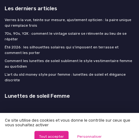
Les derniers articles
Verres à la vue, teinte sur mesure, ajustement opticien : la paire unique
qui remplace trois
70s, 90s, Y2K : comment le vintage solaire se réinvente au lieu de se
répéter
Été 2026 : les silhouettes solaires qui s'imposent en terrasse et
comment les porter
Comment les lunettes de soleil subliment le style vestimentaire femme
au quotidien
L’art du old money style pour femme : lunettes de soleil et élégance
discrète
Lunettes de soleil Femme
Ce site utilise des cookies et vous donne le contrôle sur ceux que
vous souhaitez activer
Mentions légales
Politique de confidentialité
© Lunettes de soleil Femme 2026
Tout accepter
Personnaliser