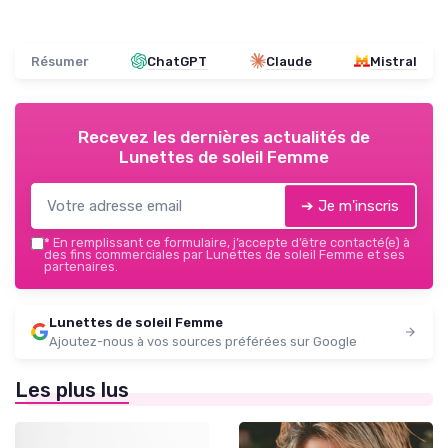
Résumer
ChatGPT
Claude
Mistral
Recevez les dernières actualités de
Lunettes de soleil Femme
➔ Je m'inscris
*
En remplissant ce formulaire, j’accepte d’être contacté(e) à
des fins commerciales par Lunettes de soleil Femme et ses
partenaires.
Lunettes de soleil Femme
Ajoutez-nous à vos sources préférées sur Google
Les plus lus