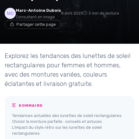
Marc-Antoine Dubois
8 avril 2025
3 min de lecture
Consultant en image
Partager cette page
Explorez les tendances des lunettes de soleil
rectangulaires pour femmes et hommes,
avec des montures variées, couleurs
éclatantes et livraison gratuite.
SOMMAIRE
Tendances actuelles des lunettes de soleil rectangulaires
Choisir la monture parfaite : conseils et astuces
L'impact du style rétro sur les lunettes de soleil
rectangulaires