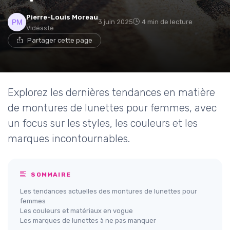
Pierre-Louis Moreau
3 juin 2025
4 min de lecture
Vidéaste
Partager cette page
Explorez les dernières tendances en matière
de montures de lunettes pour femmes, avec
un focus sur les styles, les couleurs et les
marques incontournables.
SOMMAIRE
Les tendances actuelles des montures de lunettes pour
femmes
Les couleurs et matériaux en vogue
Les marques de lunettes à ne pas manquer