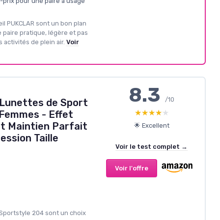
é-prix pour une paire à usage
leil PUKCLAR sont un bon plan
 paire pratique, légère et pas
 activités de plein air.
Voir
8.3
/10
 Lunettes de Sport
★★★★★
★★★★★
Femmes - Effet
et Maintien Parfait
🌟 Excellent
ession Taille
Voir le test complet →
Voir l'offre
Sportstyle 204 sont un choix