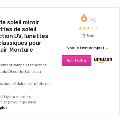
6
/10
e soleil miroir
★★★★★
★★★★★
tes de soleil
ction UV, lunettes
👌 Bien
 classiques pour
Voir le test complet →
n air Monture
Voir l'offre
vraiment sympa et tendance
t plutôt confortables au
es pour réduire les reflets en
leil Myiaur monture
st un produit qui mise
 plus