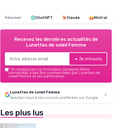
Résumer
ChatGPT
Claude
Mistral
Recevez les dernières actualités de
Lunettes de soleil Femme
➔ Je m'inscris
*
En remplissant ce formulaire, j’accepte d’être
contacté(e) à des fins commerciales par Lunettes de
soleil Femme et ses partenaires.
Lunettes de soleil Femme
Ajoutez-nous à vos sources préférées sur Google
Les plus lus