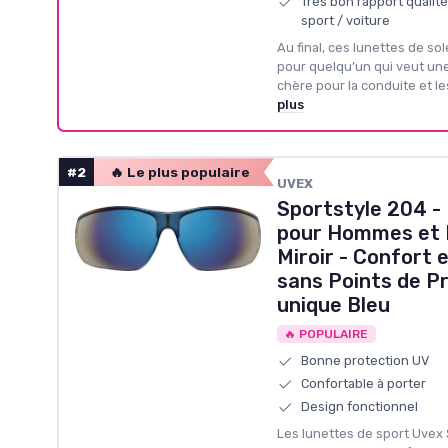
Très bon rapport qualit
sport / voiture
Au final, ces lunettes de so
pour quelqu’un qui veut une
chère pour la conduite et les
plus
#2
🔥 Le plus populaire
‎UVEX
Sportstyle 204 -
pour Hommes et 
Miroir - Confort 
sans Points de Pr
unique Bleu
🔥 POPULAIRE
Bonne protection UV
Confortable à porter
Design fonctionnel
Les lunettes de sport Uvex 