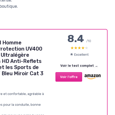
ntense.
 boutique.
8.4
/10
il Homme
★★★★★
★★★★★
Protection UV400
Ultralégère
🌟 Excellent
n HD Anti-Reflets
Voir le test complet →
et les Sports de
/ Bleu Miroir Cat 3
Voir l'offre
e et confortable, agréable à
es pour la conduite, bonne