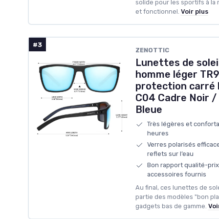
solide pour les sportifs à l
et fonctionnel.
Voir plus
#3
ZENOTTIC
Lunettes de solei
homme léger TR9
protection carré 
C04 Cadre Noir / 
Bleue
Très légères et conforta
heures
Verres polarisés efficac
reflets sur l’eau
Bon rapport qualité-prix
accessoires fournis
Au final, ces lunettes de so
partie des modèles "bon pla
gadgets bas de gamme.
Voi