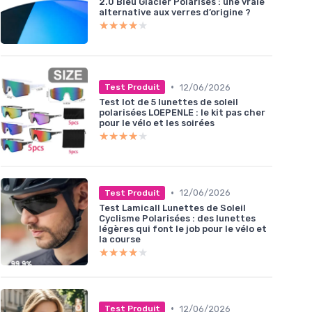
2.0 Bleu Glacier Polarisés : une vraie
alternative aux verres d’origine ?
★★★★★
★★★★★
•
12/06/2026
Test Produit
Test lot de 5 lunettes de soleil
polarisées LOEPENLE : le kit pas cher
pour le vélo et les soirées
★★★★★
★★★★★
•
12/06/2026
Test Produit
Test Lamicall Lunettes de Soleil
Cyclisme Polarisées : des lunettes
légères qui font le job pour le vélo et
la course
★★★★★
★★★★★
•
12/06/2026
Test Produit