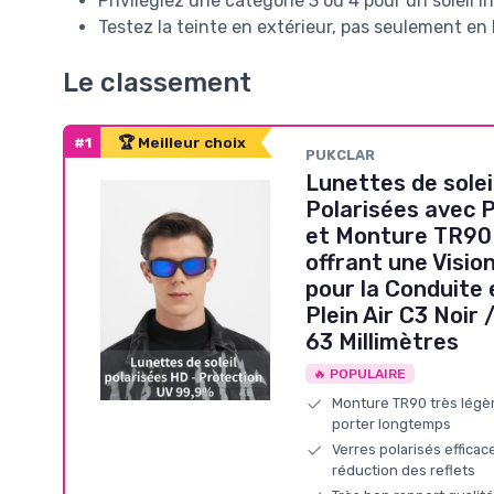
Privilégiez une catégorie 3 ou 4 pour un soleil i
Testez la teinte en extérieur, pas seulement en
Le classement
#1
🏆 Meilleur choix
PUKCLAR
Lunettes de sole
Polarisées avec 
et Monture TR90 
offrant une Visio
pour la Conduite 
Plein Air C3 Noir 
63 Millimètres
🔥 POPULAIRE
Monture TR90 très légèr
porter longtemps
Verres polarisés efficac
réduction des reflets