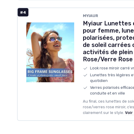
#4
MYIAUR
Myiaur Lunettes d
pour femme, lunet
polarisées, prote
de soleil carrées
activités de plei
Rose/Verre Rose
Look rose miroir carré 
Lunettes très légères e
quotidien
Verres polarisés efficac
conduite et en ville
Au final, ces lunettes de so
rose/verres rose miroir, c’e
clairement sur le style.
Voir