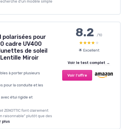
a recherche d'un modèle simple
8.2
/10
l polarisées pour
★★★★★
★★★★★
0 cadre UV400
lunettes de soleil
🌟 Excellent
Lentille Miroir
Voir le test complet →
bles à porter plusieurs
Voir l'offre
es pour la conduite et les
 avec étui rigide et
leil ZENOTTIC font clairement
n raisonnable" plutôt que des
r plus