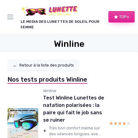
Panneau de gestion des cookies
TOPs
LE MEDIA DES LUNETTES DE SOLEIL POUR
FEMME
Winline
←
Retour à la liste des produits
Nos tests produits Winline
Winline
Test Winline Lunettes de
natation polarisées : la
paire qui fait le job sans
se ruiner
★★★★★
★★★★★
Très bon confort même sur
+
des séances longues, ave...