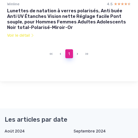
Winline
4.5
☆☆☆☆☆
★★★★★
Lunettes de natation à verres polarisés, Anti buée
Anti UV Étanches Vision nette Réglage facile Pont
souple, pour Hommes Femmes Adultes Adolescents
Noir total-Polarisé-Miroir-Or
Voir le détail
‹‹
‹
1
›
››
Les articles par date
Août 2024
Septembre 2024