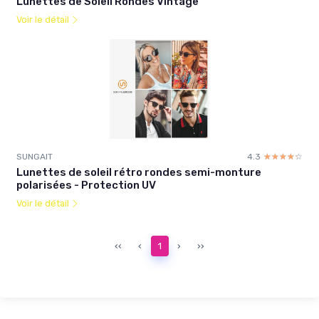
Lunettes de Soleil Rondes Vintage
Voir le détail
SUNGAIT
4.3
☆☆☆☆☆
★★★★★
Lunettes de soleil rétro rondes semi-monture
polarisées - Protection UV
Voir le détail
‹‹
‹
1
›
››