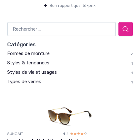
+
Bon rapport qualité-prix
Catégories
Formes de monture
2
Styles & tendances
1
Styles de vie et usages
1
Types de verres
1
SUNGAIT
4.4
☆☆☆☆☆
★★★★★