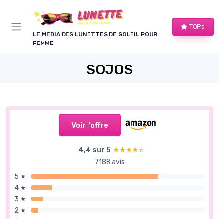
Panneau de gestion des cookies
TOPs
LE MEDIA DES LUNETTES DE SOLEIL POUR
FEMME
SOJOS
Voir l'offre
4,4 sur 5
★★★★★
★★★★★
7188 avis
5 ★
4 ★
3 ★
2 ★