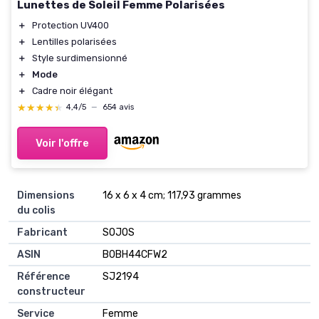
Lunettes de Soleil Femme Polarisées
＋
Protection UV400
＋
Lentilles polarisées
＋
Style surdimensionné
＋
Mode
＋
Cadre noir élégant
★★★★★
★★★★★
4,4/5
—
654 avis
Voir l'offre
Dimensions
16 x 6 x 4 cm; 117,93 grammes
du colis
Fabricant
SOJOS
ASIN
B0BH44CFW2
Référence
SJ2194
constructeur
Service
Femme