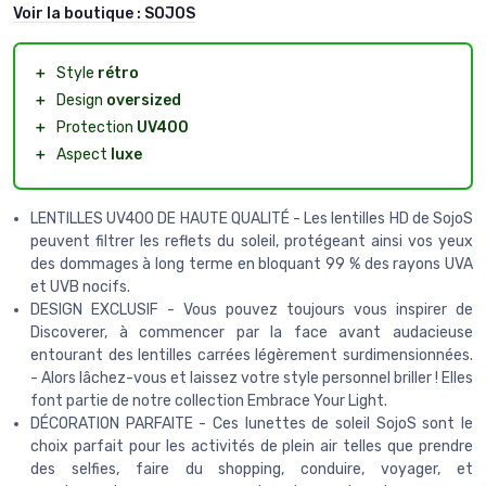
Voir la boutique :
SOJOS
＋
Style
rétro
＋
Design
oversized
＋
Protection
UV400
＋
Aspect
luxe
LENTILLES UV400 DE HAUTE QUALITÉ - Les lentilles HD de SojoS
peuvent filtrer les reflets du soleil, protégeant ainsi vos yeux
des dommages à long terme en bloquant 99 % des rayons UVA
et UVB nocifs.
DESIGN EXCLUSIF - Vous pouvez toujours vous inspirer de
Discoverer, à commencer par la face avant audacieuse
entourant des lentilles carrées légèrement surdimensionnées.
- Alors lâchez-vous et laissez votre style personnel briller ! Elles
font partie de notre collection Embrace Your Light.
DÉCORATION PARFAITE - Ces lunettes de soleil SojoS sont le
choix parfait pour les activités de plein air telles que prendre
des selfies, faire du shopping, conduire, voyager, et