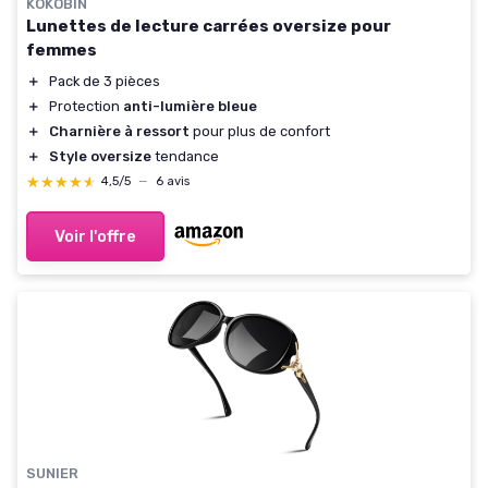
KOKOBIN
Lunettes de lecture carrées oversize pour
femmes
＋
Pack de 3 pièces
＋
Protection
anti-lumière bleue
＋
Charnière à ressort
pour plus de confort
＋
Style oversize
tendance
★★★★★
★★★★★
4,5/5
—
6 avis
Voir l'offre
SUNIER