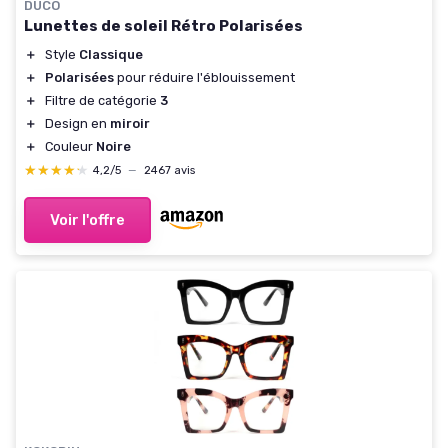
DUCO
Lunettes de soleil Rétro Polarisées
＋
Style
Classique
＋
Polarisées
pour réduire l'éblouissement
＋
Filtre de catégorie
3
＋
Design en
miroir
＋
Couleur
Noire
★★★★★
★★★★★
4,2/5
—
2467 avis
Voir l'offre