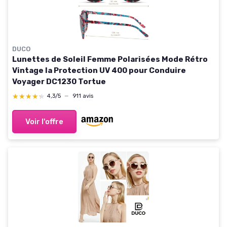
DUCO
Lunettes de Soleil Femme Polarisées Mode Rétro
Vintage la Protection UV 400 pour Conduire
Voyager DC1230 Tortue
★★★★★
★★★★★
4,3/5
—
911 avis
Voir l'offre