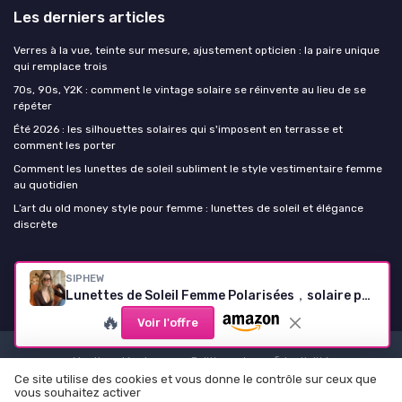
Les derniers articles
Verres à la vue, teinte sur mesure, ajustement opticien : la paire unique
qui remplace trois
70s, 90s, Y2K : comment le vintage solaire se réinvente au lieu de se
répéter
Été 2026 : les silhouettes solaires qui s'imposent en terrasse et
comment les porter
Comment les lunettes de soleil subliment le style vestimentaire femme
au quotidien
L’art du old money style pour femme : lunettes de soleil et élégance
discrète
Lunettes de soleil Femme
SIPHEW
Lunettes de Soleil Femme Polarisées，solaire pour lunettes de vue verres polarisants retro designer ultra légères UV400 Protection (sunglasses, marron)
🔥
Voir l'offre
Mentions légales
Politique de confidentialité
Ce site utilise des cookies et vous donne le contrôle sur ceux que
© Lunettes de soleil Femme 2026
vous souhaitez activer