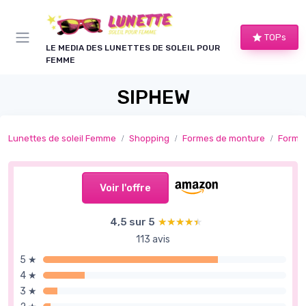
Panneau de gestion des cookies
TOPs
LE MEDIA DES LUNETTES DE SOLEIL POUR
FEMME
SIPHEW
Lunettes de soleil Femme
Shopping
Formes de monture
Formes
Voir l'offre
4,5 sur 5
★★★★★
★★★★★
113 avis
5 ★
4 ★
3 ★