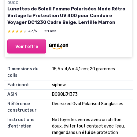
DUCO
Lunettes de Soleil Femme Polarisées Mode Rétro
Vintage la Protection UV 400 pour Conduire
Voyager DC1230 Cadre Beige, Lentille Marron
★★★★★
★★★★★
4,3/5
—
911 avis
Voir l'offre
Dimensions du
15,5 x 4,6 x 4,1 cm; 20 grammes
colis
Fabricant
siphew
ASIN
B088LJ1373
Référence
Oversized Oval Polarised Sunglasses
constructeur
Instructions
Nettoyer les verres avec un chiffon
d'entretien
doux, éviter tout contact avec l'eau,
ranger dans un étui de protection