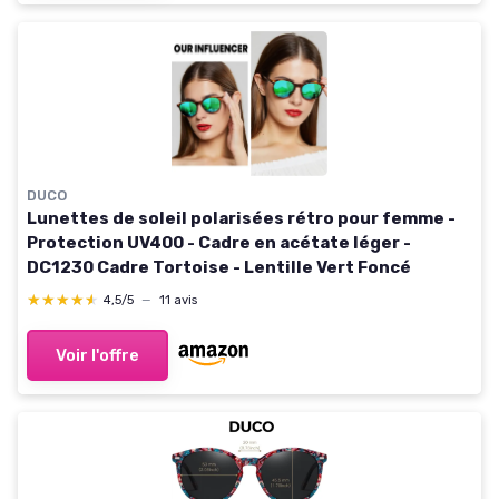
DUCO
Lunettes de soleil polarisées rétro pour femme -
Protection UV400 - Cadre en acétate léger -
DC1230 Cadre Tortoise - Lentille Vert Foncé
★★★★★
★★★★★
4,5/5
—
11 avis
Voir l'offre