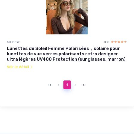
SIPHEW
4.5
☆☆☆☆☆
★★★★★
Lunettes de Soleil Femme Polarisées，solaire pour
lunettes de vue verres polarisants retro designer
ultra légères UV400 Protection (sunglasses, marron)
Voir le détail
‹‹
‹
1
›
››