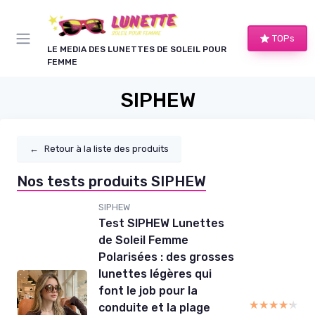
Panneau de gestion des cookies
TOPs
LE MEDIA DES LUNETTES DE SOLEIL POUR
FEMME
SIPHEW
←
Retour à la liste des produits
Nos tests produits SIPHEW
SIPHEW
Test SIPHEW Lunettes
de Soleil Femme
Polarisées : des grosses
lunettes légères qui
font le job pour la
★★★★★
★★★★★
conduite et la plage