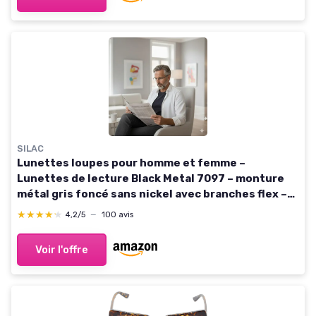
SILAC
Lunettes loupes pour homme et femme –
Lunettes de lecture Black Metal 7097 – monture
métal gris foncé sans nickel avec branches flex –
dioptrie +1,00 à +3,50 3.50
★★★★★
★★★★★
4,2/5
—
100 avis
Voir l'offre