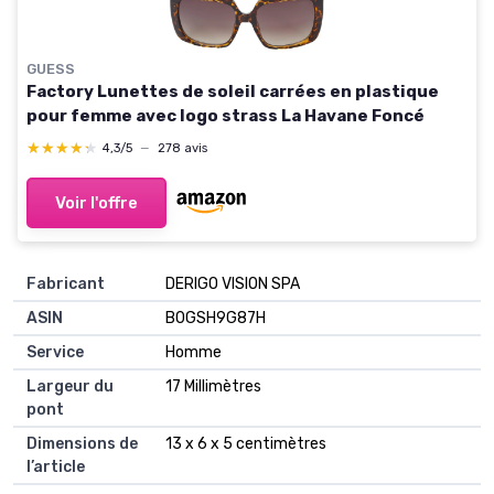
GUESS
Factory Lunettes de soleil carrées en plastique
pour femme avec logo strass La Havane Foncé
★★★★★
★★★★★
4,3/5
—
278 avis
Voir l'offre
Fabricant
DERIGO VISION SPA
ASIN
B0GSH9G87H
Service
Homme
Largeur du
17 Millimètres
pont
Dimensions de
13 x 6 x 5 centimètres
l’article