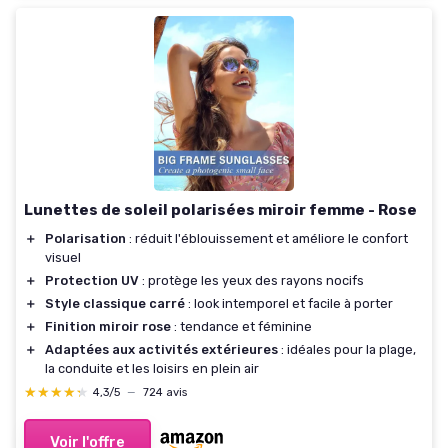
Lunettes de soleil polarisées miroir femme - Rose
＋
Polarisation
: réduit l'éblouissement et améliore le confort
visuel
＋
Protection UV
: protège les yeux des rayons nocifs
＋
Style classique carré
: look intemporel et facile à porter
＋
Finition miroir rose
: tendance et féminine
＋
Adaptées aux activités extérieures
: idéales pour la plage,
la conduite et les loisirs en plein air
★★★★★
★★★★★
4,3/5
—
724 avis
Voir l'offre