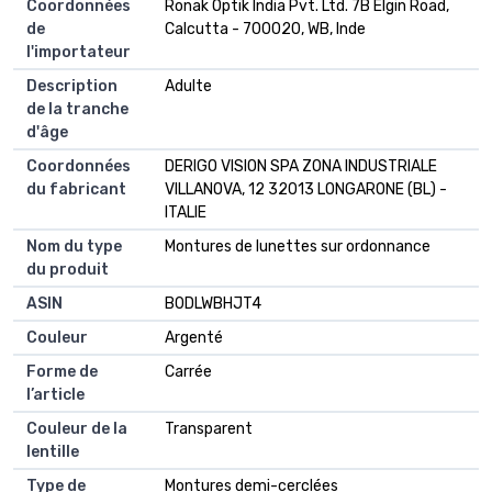
Coordonnées
Ronak Optik India Pvt. Ltd. 7B Elgin Road,
de
Calcutta - 700020, WB, Inde
l'importateur
Description
Adulte
de la tranche
d'âge
Coordonnées
DERIGO VISION SPA ZONA INDUSTRIALE
du fabricant
VILLANOVA, 12 32013 LONGARONE (BL) -
ITALIE
Nom du type
Montures de lunettes sur ordonnance
du produit
ASIN
B0DLWBHJT4
Couleur
Argenté
Forme de
Carrée
l’article
Couleur de la
Transparent
lentille
Type de
Montures demi-cerclées