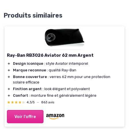
Produits similaires
Ray-Ban RB3026 Aviator 62 mm Argent
＋
Design iconique
: style Aviator intemporel
＋
Marque reconnue
: qualité Ray-Ban
＋
Bonne couverture
: verres 62 mm pour une protection
solaire efficace
＋
Finition argent
: look élégant et polyvalent
＋
Confort
: monture fine et généralement légère
★★★★★
★★★★★
4,3/5
—
863 avis
Voir l'offre