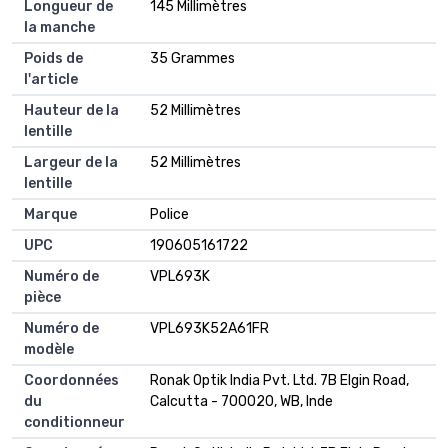
Longueur de
145 Millimètres
la manche
Poids de
35 Grammes
l'article
Hauteur de la
52 Millimètres
lentille
Largeur de la
52 Millimètres
lentille
Marque
Police
UPC
190605161722
Numéro de
VPL693K
pièce
Numéro de
VPL693K52A61FR
modèle
Coordonnées
Ronak Optik India Pvt. Ltd. 7B Elgin Road,
du
Calcutta - 700020, WB, Inde
conditionneur