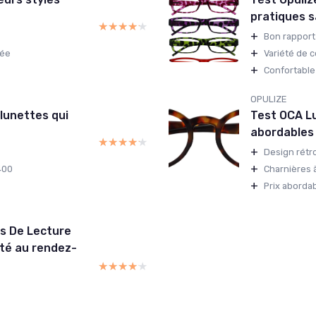
pratiques s
★★★★★
★★★★★
+
Bon rapport 
+
gée
Variété de 
+
Confortable 
OPULIZE
 lunettes qui
Test OCA Lu
abordables 
★★★★★
★★★★★
+
Design rétr
+
400
Charnières 
+
Prix aborda
s De Lecture
eté au rendez-
★★★★★
★★★★★