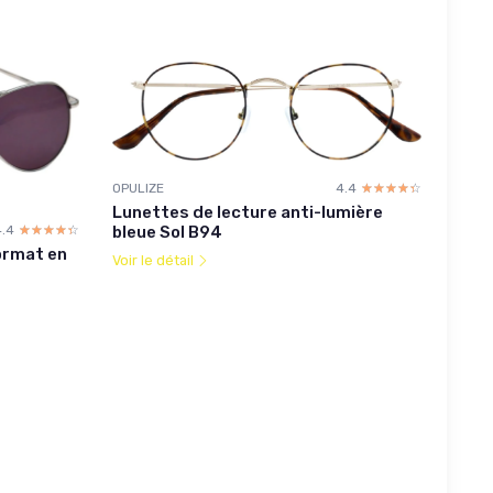
OPULIZE
4.4
☆☆☆☆☆
★★★★★
Lunettes de lecture anti-lumière
4.4
☆☆☆☆☆
★★★★★
bleue Sol B94
ormat en
Voir le détail