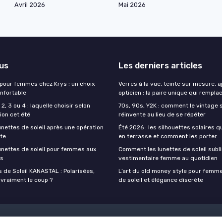
Avril 2026
Mai 2026
lus
Les derniers articles
 pour femmes chez Krys : un choix
Verres à la vue, teinte sur mesure, 
onfortable
opticien : la paire unique qui remplac
2, 3 ou 4 : laquelle choisir selon
70s, 90s, Y2K : comment le vintage s
ion cet été
réinvente au lieu de se répéter
unettes de soleil après une opération
Été 2026 : les silhouettes solaires q
cte
en terrasse et comment les porter
lunettes de soleil pour femmes aux
Comment les lunettes de soleil subli
es
vestimentaire femme au quotidien
 de Soleil KANASTAL : Polarisées,
L’art du old money style pour femme
 vraiment le coup ?
de soleil et élégance discrète
Mentions légales
Politique de confidentialité