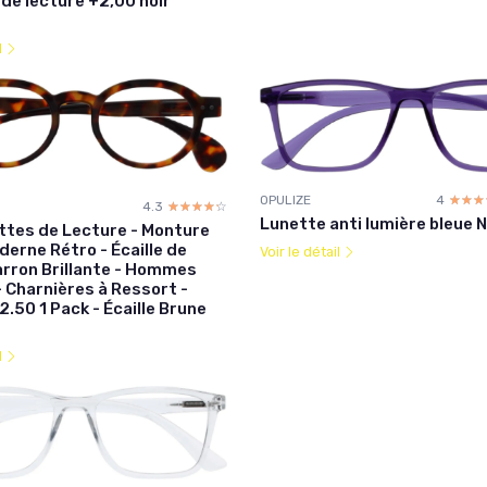
de lecture +2,00 noir
l
OPULIZE
4
☆☆☆
★★★
4.3
☆☆☆☆☆
★★★★★
Lunette anti lumière bleue 
ttes de Lecture - Monture
erne Rétro - Écaille de
Voir le détail
rron Brillante - Hommes
Charnières à Ressort -
2.50 1 Pack - Écaille Brune
l