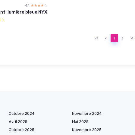
4.1
☆☆☆☆☆
★★★★★
nti lumière bleue NYX
l
‹‹
‹
1
›
››
Octobre 2024
Novembre 2024
Avril 2025
Mai 2025
Octobre 2025
Novembre 2025