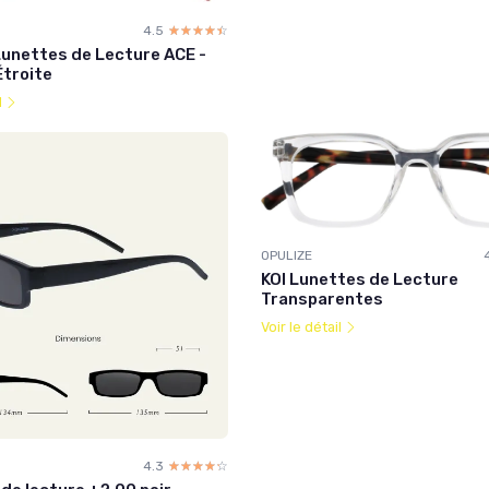
4.5
☆☆☆☆☆
★★★★★
Lunettes de Lecture ACE -
troite
l
OPULIZE
KOI Lunettes de Lecture
Transparentes
Voir le détail
4.3
☆☆☆☆☆
★★★★★