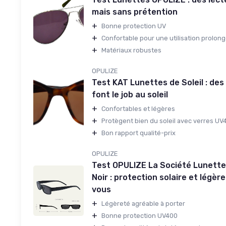
mais sans prétention
+
Bonne protection UV
+
Confortable pour une utilisation prolon
+
Matériaux robustes
OPULIZE
Test KAT Lunettes de Soleil : des
font le job au soleil
+
Confortables et légères
+
Protègent bien du soleil avec verres UV
+
Bon rapport qualité-prix
OPULIZE
Test OPULIZE La Société Lunette
Noir : protection solaire et légèr
vous
+
Légèreté agréable à porter
+
Bonne protection UV400