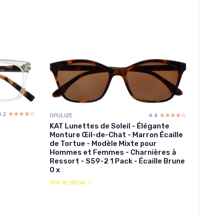
4.2
☆☆☆☆☆
★★★★★
OPULIZE
4.4
☆☆☆☆☆
★★★★★
KAT Lunettes de Soleil - Élégante
Monture Œil-de-Chat - Marron Écaille
de Tortue - Modèle Mixte pour
Hommes et Femmes - Charnières à
Ressort - S59-2 1 Pack - Écaille Brune
0 x
Voir le détail