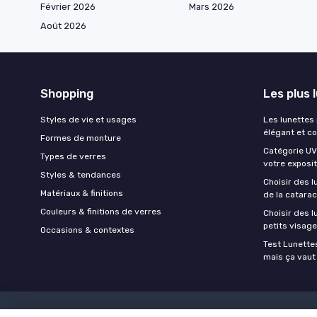
Février 2026
Mars 2026
Août 2026
Shopping
Les plus 
Styles de vie et usages
Les lunettes
élégant et c
Formes de monture
Catégorie UV 
Types de verres
votre exposit
Styles & tendances
Choisir des l
Matériaux & finitions
de la catara
Couleurs & finitions de verres
Choisir des 
petits visag
Occasions & contextes
Test Lunettes
mais ça vaut