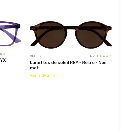
☆☆
★★
OPULIZE
4.2
☆☆☆☆☆
★★★★★
NYX
Lunettes de soleil REY - Rétro - Noir
mat
Voir le détail