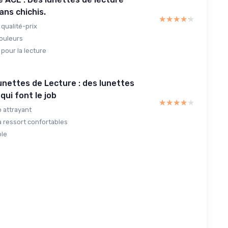
ans chichis.
★★★★★
★★★★★
qualité-prix
couleurs
pour la lecture
nettes de Lecture : des lunettes
qui font le job
★★★★★
★★★★★
o attrayant
à ressort confortables
ble