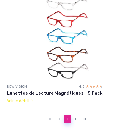
NEW VISION
4.5
☆☆☆☆☆
★★★★★
Lunettes de Lecture Magnétiques - 5 Pack
Voir le détail
‹‹
‹
1
›
››