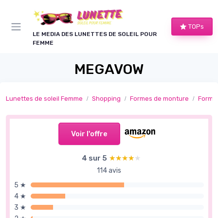
Panneau de gestion des cookies
TOPs
LE MEDIA DES LUNETTES DE SOLEIL POUR
FEMME
MEGAVOW
Lunettes de soleil Femme
Shopping
Formes de monture
Formes
Voir l'offre
4 sur 5
★★★★★
★★★★★
114 avis
5 ★
4 ★
3 ★