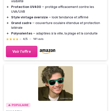
visibilité
＋
Protection UV400
— protège efficacement contre les
UVA/UVB
＋
Style vintage oversize
— look tendance et affirmé
＋
Grand cadre
— couverture oculaire étendue et protection
latérale
＋
Polyvalentes
— adaptées à la ville, la plage et la conduite
★★★★★
★★★★★
4/5
—
141 avis
Voir l'offre
🔥 POPULAIRE