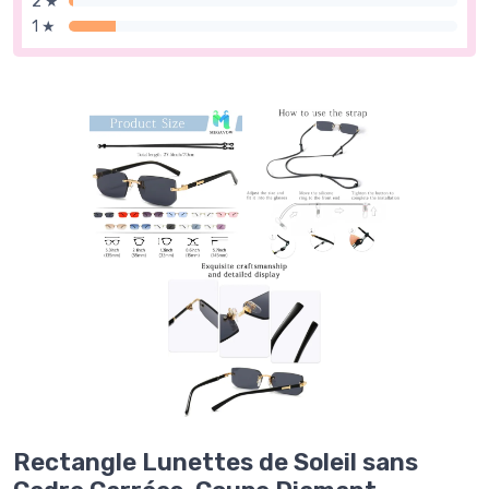
2 ★
1 ★
Rectangle Lunettes de Soleil sans