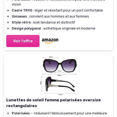
vision
＋
Cadre TR90
: léger et résistant pour un port confortable
＋
Unisexes
: convient aux hommes et aux femmes
＋
Style rétro
: look tendance et distinctif
＋
Design polygonal
: esthétique originale et moderne
Voir l'offre
Lunettes de soleil femme polarisées oversize
rectangulaires
＋
Polarisées
— réduisent l'éblouissement pour une meilleure