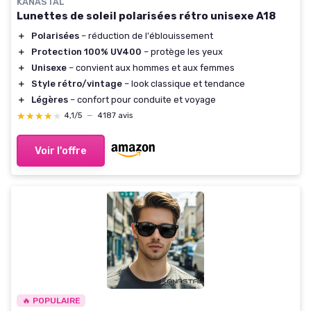
KANASTAL
Lunettes de soleil polarisées rétro unisexe A18
＋
Polarisées
– réduction de l'éblouissement
＋
Protection 100% UV400
– protège les yeux
＋
Unisexe
– convient aux hommes et aux femmes
＋
Style rétro/vintage
– look classique et tendance
＋
Légères
– confort pour conduite et voyage
★★★★★
★★★★★
4,1/5
—
4187 avis
Voir l'offre
🔥 POPULAIRE