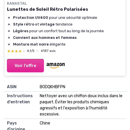
KANASTAL
Lunettes de Soleil Rétro Polarisées
＋
Protection UV400
pour une sécurité optimale
＋
Style rétro
et
vintage
tendance
＋
Légères
pour un confort tout au long de la journée
＋
Convient aux hommes et femmes
＋
Monture mat noire
élégante
★★★★★
★★★★★
4,1/5
—
4187 avis
Voir l'offre
ASIN
B0DQKHBFPN
Instructions
Nettoyer avec un chiffon doux inclus dans le
d'entretien
paquet. Éviter les produits chimiques
agressifs et l'exposition à l'humidité
excessive.
Pays
Chine
d'origine